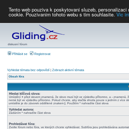
Tento web pouziva k poskytovani sluzeb, personalizaci
cookie. Pouzivanim tohoto webu s tim souhlasite.
Vic i
Počasí
Soutěže
2026:
AZ Cup
Podbrdsky pohar
JPJ
WGC
PMCR
FL
PreWWGC
Saf
diskusní fórum
Přihlásit se
Registrovat
Vyhledat témata bez odpovědí
|
Zobrazit aktivní témata
Obsah fóra
Hledat klíčová slova:
Umístění
+
před slovem znamená, že slovo musí být ve výsledku přítomno, a
-
znamená, ž
nemá být ve výsledku přítomno. Pokud chcete, aby stačila shoda pouze s jedním z více sl
umístěte je do závorek oddělené znakem
|
. Použitím * nahradíte část slova
Vyhledat autora:
Zadáním * nahradíte část slova
Prohledávat fóra:
Zvolte fórum nebo fóra, ve kterých chcete vyhledávat. Subfóra jsou prohledávána automat