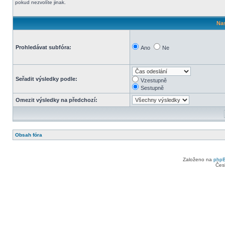
pokud nezvolíte jinak.
Nas
Prohledávat subfóra:
Ano
Ne
Seřadit výsledky podle:
Vzestupně
Sestupně
Omezit výsledky na předchozí:
Obsah fóra
Založeno na
php
Čes