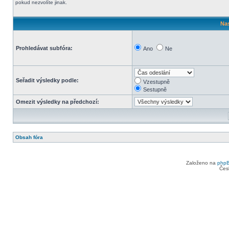
pokud nezvolíte jinak.
Nas
Prohledávat subfóra:
Ano
Ne
Seřadit výsledky podle:
Vzestupně
Sestupně
Omezit výsledky na předchozí:
Obsah fóra
Založeno na
php
Čes