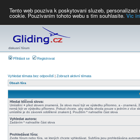
Tento web pouziva k poskytovani sluzeb, personalizaci
cookie. Pouzivanim tohoto webu s tim souhlasite.
Vic i
Počasí
Soutěže
2026:
AZ Cup
Podbrdsky pohar
JPJ
WGC
PMCR
FL
PreWWGC
Saf
diskusní fórum
Přihlásit se
Registrovat
Vyhledat témata bez odpovědí
|
Zobrazit aktivní témata
Obsah fóra
Hledat klíčová slova:
Umístění
+
před slovem znamená, že slovo musí být ve výsledku přítomno, a
-
znamená, ž
nemá být ve výsledku přítomno. Pokud chcete, aby stačila shoda pouze s jedním z více sl
umístěte je do závorek oddělené znakem
|
. Použitím * nahradíte část slova
Vyhledat autora:
Zadáním * nahradíte část slova
Prohledávat fóra:
Zvolte fórum nebo fóra, ve kterých chcete vyhledávat. Subfóra jsou prohledávána automat