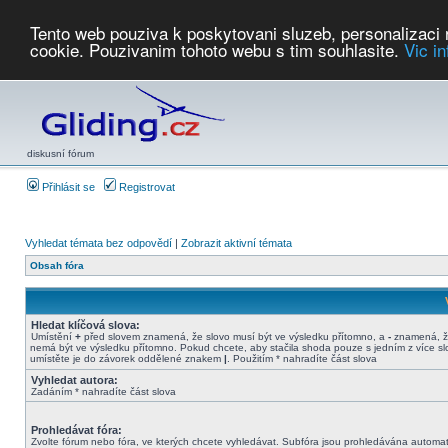
Tento web pouziva k poskytovani sluzeb, personalizaci
cookie. Pouzivanim tohoto webu s tim souhlasite.
Vic i
Počasí
Soutěže
2026:
AZ Cup
Podbrdsky pohar
JPJ
WGC
PMCR
FL
PreWWGC
Saf
diskusní fórum
Přihlásit se
Registrovat
Vyhledat témata bez odpovědí
|
Zobrazit aktivní témata
Obsah fóra
Hledat klíčová slova:
Umístění
+
před slovem znamená, že slovo musí být ve výsledku přítomno, a
-
znamená, ž
nemá být ve výsledku přítomno. Pokud chcete, aby stačila shoda pouze s jedním z více sl
umístěte je do závorek oddělené znakem
|
. Použitím * nahradíte část slova
Vyhledat autora:
Zadáním * nahradíte část slova
Prohledávat fóra:
Zvolte fórum nebo fóra, ve kterých chcete vyhledávat. Subfóra jsou prohledávána automat