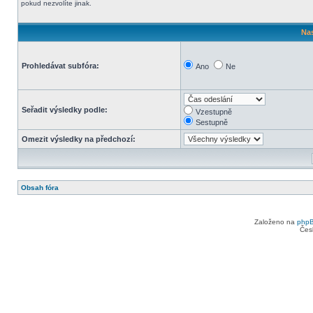
pokud nezvolíte jinak.
Nas
Prohledávat subfóra:
Ano
Ne
Seřadit výsledky podle:
Vzestupně
Sestupně
Omezit výsledky na předchozí:
Obsah fóra
Založeno na
php
Čes