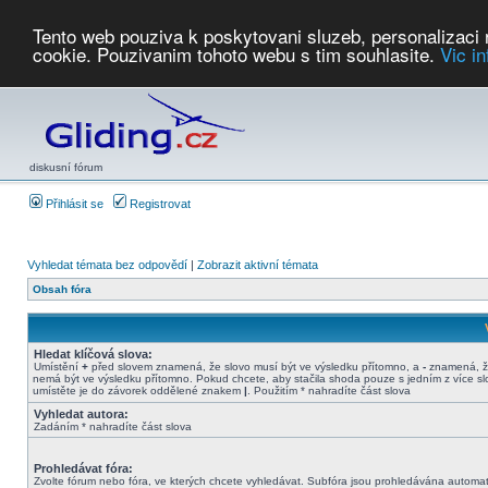
Tento web pouziva k poskytovani sluzeb, personalizaci
cookie. Pouzivanim tohoto webu s tim souhlasite.
Vic i
Počasí
Soutěže
2026:
AZ Cup
Podbrdsky pohar
JPJ
WGC
PMCR
FL
PreWWGC
Saf
diskusní fórum
Přihlásit se
Registrovat
Vyhledat témata bez odpovědí
|
Zobrazit aktivní témata
Obsah fóra
Hledat klíčová slova:
Umístění
+
před slovem znamená, že slovo musí být ve výsledku přítomno, a
-
znamená, ž
nemá být ve výsledku přítomno. Pokud chcete, aby stačila shoda pouze s jedním z více sl
umístěte je do závorek oddělené znakem
|
. Použitím * nahradíte část slova
Vyhledat autora:
Zadáním * nahradíte část slova
Prohledávat fóra:
Zvolte fórum nebo fóra, ve kterých chcete vyhledávat. Subfóra jsou prohledávána automat