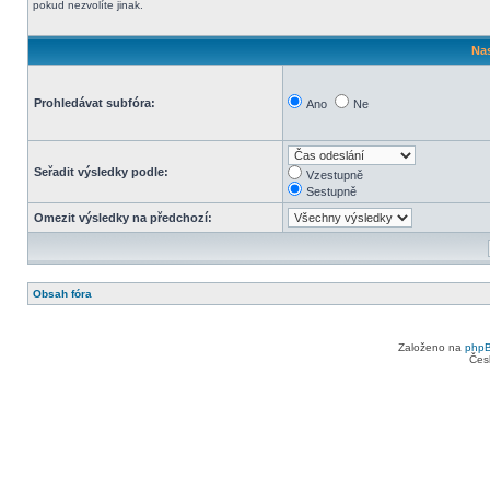
pokud nezvolíte jinak.
Nas
Prohledávat subfóra:
Ano
Ne
Seřadit výsledky podle:
Vzestupně
Sestupně
Omezit výsledky na předchozí:
Obsah fóra
Založeno na
php
Čes