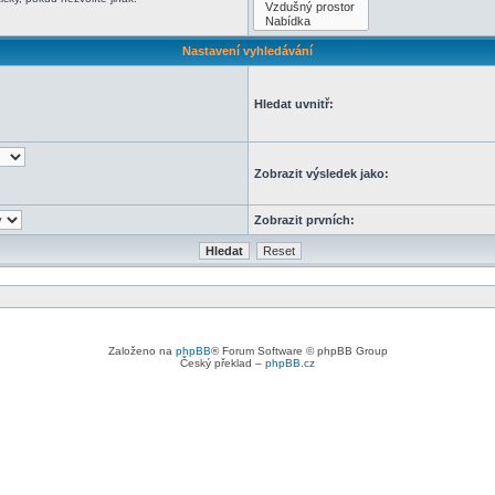
Nastavení vyhledávání
Hledat uvnitř:
Zobrazit výsledek jako:
Zobrazit prvních:
Založeno na
phpBB
® Forum Software © phpBB Group
Český překlad –
phpBB.cz