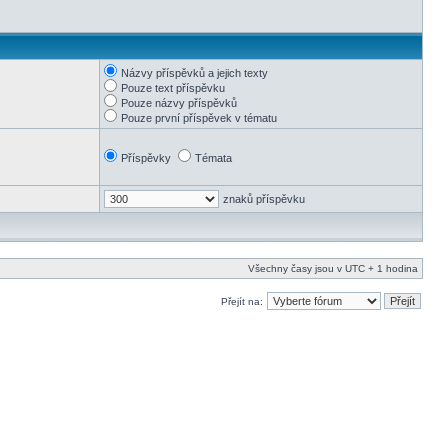
Názvy příspěvků a jejich texty
Pouze text příspěvku
Pouze názvy příspěvků
Pouze první příspěvek v tématu
Příspěvky
Témata
znaků příspěvku
Všechny časy jsou v UTC + 1 hodina
Přejít na: