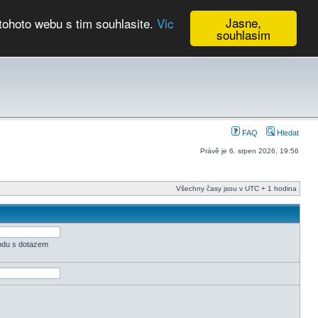
Jasne,
tohoto webu s tim souhlasite.
Vic
souhlasim
Kalendář
FAQ
Hledat
Právě je 6. srpen 2026, 19:56
Všechny časy jsou v UTC + 1 hodina
odu s dotazem