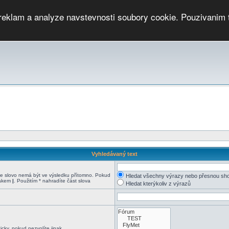
 reklam a analyze navstevnosti soubory cookie. Pouzivanim 
ari
PMCRj
TCup
EGC
DGC
PPV
RP
JWGC
RP
HOP
GGP
CPS On-line
archiv »
SK
Vyhledávaný text
 slovo nemá být ve výsledku přítomno. Pokud
Hledat všechny výrazy nebo přesnou sh
nakem
|
. Použitím * nahradíte část slova
Hledat kterýkoliv z výrazů
cky, pokud nezvolíte jinak.