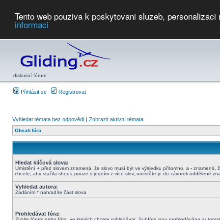
Tento web pouziva k poskytovani sluzeb, personalizaci
informaci
Počasí
Soutěže
2026:
AZ Cup
Podbrdsky pohar
JPJ
WGC
PMCR
FL
PreWWGC
Saf
diskusní fórum
Přihlásit se
Registrovat
Vyhledat témata bez odpovědí
|
Zobrazit aktivní témata
Obsah fóra
Hledat klíčová slova:
Umístění
+
před slovem znamená, že slovo musí být ve výsledku přítomno, a
-
znamená, že
chcete, aby stačila shoda pouze s jedním z více slov, umístěte je do závorek oddělené z
Vyhledat autora:
Zadáním * nahradíte část slova
Prohledávat fóra:
Zvolte fórum nebo fóra, ve kterých chcete vyhledávat. Subfóra jsou prohledávána automati