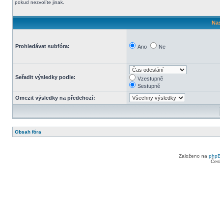
pokud nezvolíte jinak.
Nas
Prohledávat subfóra:
Ano
Ne
Seřadit výsledky podle:
Vzestupně
Sestupně
Omezit výsledky na předchozí:
Obsah fóra
Založeno na
php
Čes