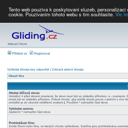
Tento web pouziva k poskytovani sluzeb, personalizaci
cookie. Pouzivanim tohoto webu s tim souhlasite.
Vic i
Počasí
Soutěže
2026:
AZ Cup
Podbrdsky pohar
JPJ
WGC
PMCR
FL
PreWWGC
Saf
diskusní fórum
Přihlásit se
Registrovat
Vyhledat témata bez odpovědí
|
Zobrazit aktivní témata
Obsah fóra
Hledat klíčová slova:
Umístění
+
před slovem znamená, že slovo musí být ve výsledku přítomno, a
-
znamená, ž
nemá být ve výsledku přítomno. Pokud chcete, aby stačila shoda pouze s jedním z více sl
umístěte je do závorek oddělené znakem
|
. Použitím * nahradíte část slova
Vyhledat autora:
Zadáním * nahradíte část slova
Prohledávat fóra:
Zvolte fórum nebo fóra, ve kterých chcete vyhledávat. Subfóra jsou prohledávána automat