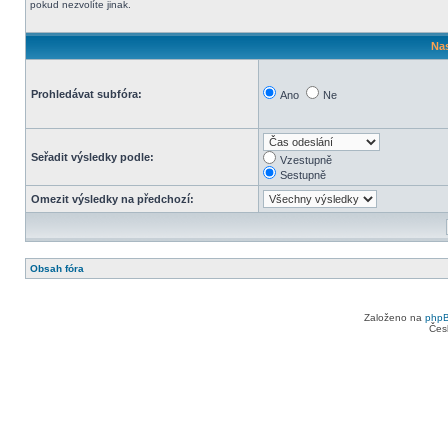
pokud nezvolíte jinak.
Nas
Prohledávat subfóra:
Ano
Ne
Seřadit výsledky podle:
Vzestupně
Sestupně
Omezit výsledky na předchozí:
Obsah fóra
Založeno na
php
Čes