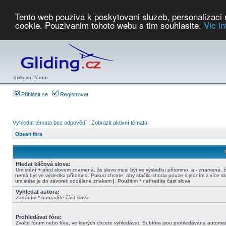
Tento web pouziva k poskytovani sluzeb, personalizaci
cookie. Pouzivanim tohoto webu s tim souhlasite.
Vic i
Počasí
Soutěže
2026:
AZ Cup
Podbrdsky pohar
JPJ
WGC
PMCR
FL
PreWWGC
Saf
diskusní fórum
Přihlásit se
Registrovat
Vyhledat témata bez odpovědí
|
Zobrazit aktivní témata
Obsah fóra
Hledat klíčová slova:
Umístění
+
před slovem znamená, že slovo musí být ve výsledku přítomno, a
-
znamená, ž
nemá být ve výsledku přítomno. Pokud chcete, aby stačila shoda pouze s jedním z více sl
umístěte je do závorek oddělené znakem
|
. Použitím * nahradíte část slova
Vyhledat autora:
Zadáním * nahradíte část slova
Prohledávat fóra:
Zvolte fórum nebo fóra, ve kterých chcete vyhledávat. Subfóra jsou prohledávána automat