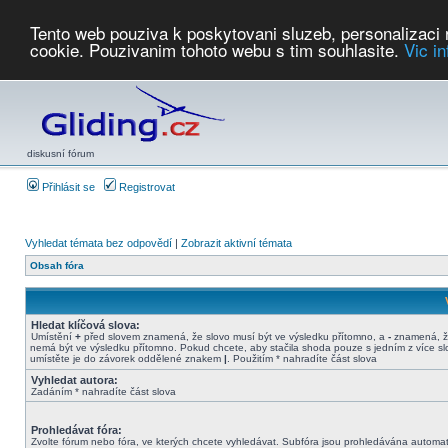
Tento web pouziva k poskytovani sluzeb, personalizaci
cookie. Pouzivanim tohoto webu s tim souhlasite.
Vic i
Počasí
Soutěže
2026:
AZ Cup
Podbrdsky pohar
JPJ
WGC
PMCR
FL
PreWWGC
Saf
diskusní fórum
Přihlásit se
Registrovat
Vyhledat témata bez odpovědí
|
Zobrazit aktivní témata
Obsah fóra
Hledat klíčová slova:
Umístění
+
před slovem znamená, že slovo musí být ve výsledku přítomno, a
-
znamená, ž
nemá být ve výsledku přítomno. Pokud chcete, aby stačila shoda pouze s jedním z více sl
umístěte je do závorek oddělené znakem
|
. Použitím * nahradíte část slova
Vyhledat autora:
Zadáním * nahradíte část slova
Prohledávat fóra:
Zvolte fórum nebo fóra, ve kterých chcete vyhledávat. Subfóra jsou prohledávána automat