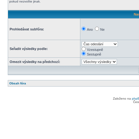
pokud nezvolíte jinak.
Nas
Prohledávat subfóra:
Ano
Ne
Seřadit výsledky podle:
Vzestupně
Sestupně
Omezit výsledky na předchozí:
Obsah fóra
Založeno na
php
Čes