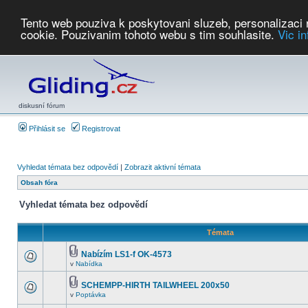
Tento web pouziva k poskytovani sluzeb, personalizaci
cookie. Pouzivanim tohoto webu s tim souhlasite.
Vic i
Počasí
Soutěže
2026:
AZ Cup
Podbrdsky pohar
JPJ
WGC
PMCR
FL
PreWWGC
Saf
diskusní fórum
Přihlásit se
Registrovat
Vyhledat témata bez odpovědí
|
Zobrazit aktivní témata
Obsah fóra
Vyhledat témata bez odpovědí
Témata
Nabízím LS1-f OK-4573
v
Nabídka
SCHEMPP-HIRTH TAILWHEEL 200x50
v
Poptávka