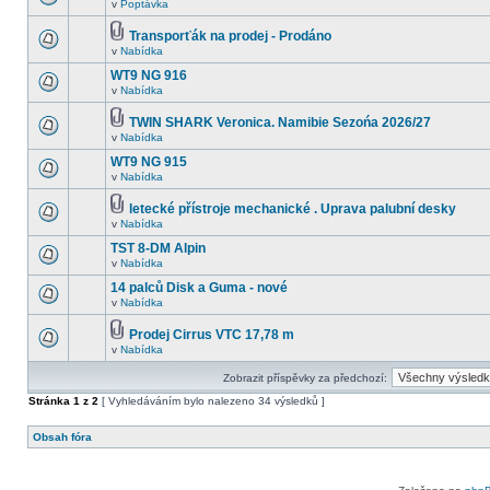
v
Poptávka
Transporťák na prodej - Prodáno
v
Nabídka
WT9 NG 916
v
Nabídka
TWIN SHARK Veronica. Namibie Sezońa 2026/27
v
Nabídka
WT9 NG 915
v
Nabídka
letecké přístroje mechanické . Uprava palubní desky
v
Nabídka
TST 8-DM Alpin
v
Nabídka
14 palců Disk a Guma - nové
v
Nabídka
Prodej Cirrus VTC 17,78 m
v
Nabídka
Zobrazit příspěvky za předchozí:
Stránka
1
z
2
[ Vyhledáváním bylo nalezeno 34 výsledků ]
Obsah fóra