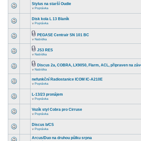
Stylus na starší Oudie
v
Poptávka
Disk kola L 13 Blaník
v
Poptávka
PEGASE Centrair SN 101 BC
v
Nabídka
JS3 RES
v
Nabídka
Discus 2a, COBRA, LX9050, Flarm, ACL, připraven na záv
v
Nabídka
nefunkční Radiostanice ICOM IC-A210E
v
Poptávka
L-13/23 pronájem
v
Poptávka
Vozík styl Cobra pro Cirruse
v
Poptávka
Discus b/CS
v
Poptávka
Arcus/Duo na druhou půlku srpna