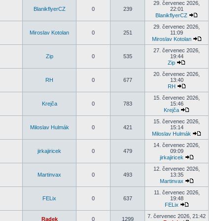
29. červenec 2026,
BlanikflyerCZ
0
239
22:01
BlanikflyerCZ
29. červenec 2026,
Miroslav Kotolan
0
251
11:09
Miroslav Kotolan
27. červenec 2026,
Zip
0
535
19:44
Zip
20. červenec 2026,
RH
0
677
13:40
RH
15. červenec 2026,
Krejča
0
783
15:46
Krejča
15. červenec 2026,
Miloslav Hulmák
0
421
15:14
Miloslav Hulmák
14. červenec 2026,
jirkajiricek
0
479
09:09
jirkajiricek
12. červenec 2026,
Martinvax
0
493
13:35
Martinvax
11. červenec 2026,
FELix
0
637
19:48
FELix
7. červenec 2026, 21:42
Radek
0
1299