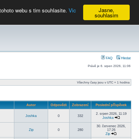
Jasne,
tohoto webu s tim souhlasite.
Vic
souhlasim
Kalendář
FAQ
Hledat
Právě je 6. srpen 2026, 11:06
Všechny časy jsou v UTC + 1 hodina
Autor
Odpovědi
Zobrazení
Poslední příspěvek
2. srpen 2026, 11:19
Joshka
0
332
Joshka
30. červenec 2026,
Zip
0
280
17:26
Zip