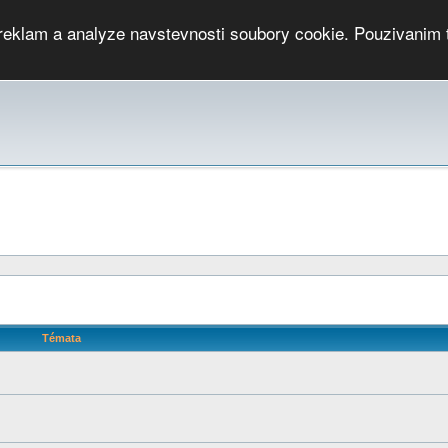
 reklam a analyze navstevnosti soubory cookie. Pouzivanim 
ari
PMCRj
TCup
EGC
DGC
PPV
RP
JWGC
RP
HOP
GGP
CPS On-line
archiv »
SK
Témata