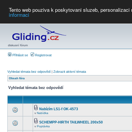
Tento web pouziva k poskytovani sluzeb, personalizaci
informaci
Počasí
Soutěže
2026:
AZ Cup
Podbrdsky pohar
JPJ
WGC
PMCR
FL
PreWWGC
Saf
diskusní fórum
Přihlásit se
Registrovat
Vyhledat témata bez odpovědí
|
Zobrazit aktivní témata
Obsah fóra
Vyhledat témata bez odpovědí
Nabízím LS1-f OK-4573
v
Nabídka
SCHEMPP-HIRTH TAILWHEEL 200x50
v
Poptávka