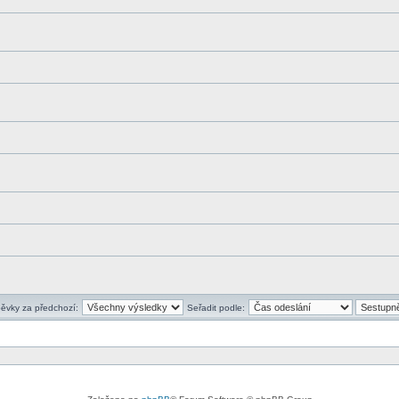
pěvky za předchozí:
Seřadit podle: