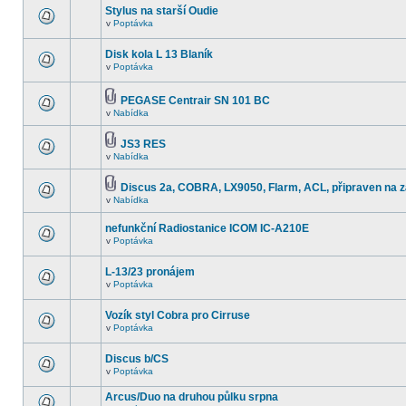
Stylus na starší Oudie
v
Poptávka
Disk kola L 13 Blaník
v
Poptávka
PEGASE Centrair SN 101 BC
v
Nabídka
JS3 RES
v
Nabídka
Discus 2a, COBRA, LX9050, Flarm, ACL, připraven na z
v
Nabídka
nefunkční Radiostanice ICOM IC-A210E
v
Poptávka
L-13/23 pronájem
v
Poptávka
Vozík styl Cobra pro Cirruse
v
Poptávka
Discus b/CS
v
Poptávka
Arcus/Duo na druhou půlku srpna