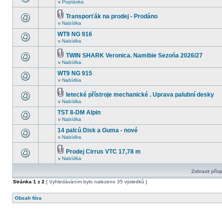
v
Poptávka
Transporťák na prodej - Prodáno
v
Nabídka
WT9 NG 916
v
Nabídka
TWIN SHARK Veronica. Namibie Sezońa 2026/27
v
Nabídka
WT9 NG 915
v
Nabídka
letecké přístroje mechanické . Uprava palubní desky
v
Nabídka
TST 8-DM Alpin
v
Nabídka
14 palců Disk a Guma - nové
v
Nabídka
Prodej Cirrus VTC 17,78 m
v
Nabídka
Zobrazit přís
Stránka
1
z
2
[ Vyhledáváním bylo nalezeno 35 výsledků ]
Obsah fóra