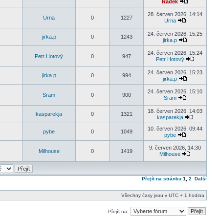
Radek
28. červen 2026, 14:14
Urna
0
1227
Urna
24. červen 2026, 15:25
jirka.p
0
1243
jirka.p
24. červen 2026, 15:24
Petr Hotový
0
947
Petr Hotový
24. červen 2026, 15:23
jirka.p
0
994
jirka.p
24. červen 2026, 15:10
Sram
0
900
Sram
18. červen 2026, 14:03
kasparekja
0
1321
kasparekja
10. červen 2026, 09:44
pybe
0
1049
pybe
9. červen 2026, 14:30
Milhouse
0
1419
Milhouse
Přejít na stránku
1
,
2
Další
Všechny časy jsou v UTC + 1 hodina
Přejít na: