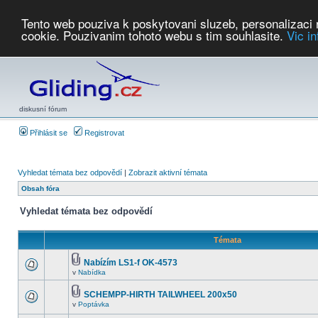
Tento web pouziva k poskytovani sluzeb, personalizaci
cookie. Pouzivanim tohoto webu s tim souhlasite.
Vic i
Počasí
Soutěže
2026:
AZ Cup
Podbrdsky pohar
JPJ
WGC
PMCR
FL
PreWWGC
Saf
diskusní fórum
Přihlásit se
Registrovat
Vyhledat témata bez odpovědí
|
Zobrazit aktivní témata
Obsah fóra
Vyhledat témata bez odpovědí
Témata
Nabízím LS1-f OK-4573
v
Nabídka
SCHEMPP-HIRTH TAILWHEEL 200x50
v
Poptávka