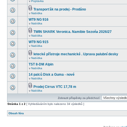
v
Poptávka
Transporťák na prodej - Prodáno
v
Nabídka
WT9 NG 916
v
Nabídka
TWIN SHARK Veronica. Namibie Sezońa 2026/27
v
Nabídka
WT9 NG 915
v
Nabídka
letecké přístroje mechanické . Uprava palubní desky
v
Nabídka
TST 8-DM Alpin
v
Nabídka
14 palců Disk a Guma - nové
v
Nabídka
Prodej Cirrus VTC 17,78 m
v
Nabídka
Zobrazit příspěvky za předchozí:
Stránka
1
z
2
[ Vyhledáváním bylo nalezeno 34 výsledků ]
Obsah fóra