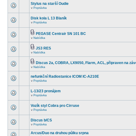
Stylus na starší Oudie
v
Poptávka
Disk kola L 13 Blaník
v
Poptávka
PEGASE Centrair SN 101 BC
v
Nabídka
JS3 RES
v
Nabídka
Discus 2a, COBRA, LX9050, Flarm, ACL, připraven na záv
v
Nabídka
nefunkční Radiostanice ICOM IC-A210E
v
Poptávka
L-13/23 pronájem
v
Poptávka
Vozík styl Cobra pro Cirruse
v
Poptávka
Discus b/CS
v
Poptávka
Arcus/Duo na druhou půlku srpna