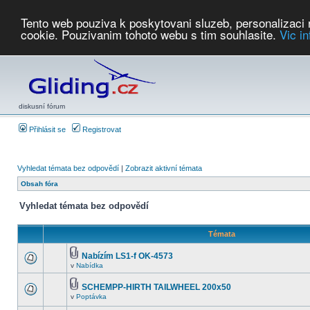
Tento web pouziva k poskytovani sluzeb, personalizaci
cookie. Pouzivanim tohoto webu s tim souhlasite.
Vic i
Počasí
Soutěže
2026:
AZ Cup
Podbrdsky pohar
JPJ
WGC
PMCR
FL
PreWWGC
Saf
diskusní fórum
Přihlásit se
Registrovat
Vyhledat témata bez odpovědí
|
Zobrazit aktivní témata
Obsah fóra
Vyhledat témata bez odpovědí
Témata
Nabízím LS1-f OK-4573
v
Nabídka
SCHEMPP-HIRTH TAILWHEEL 200x50
v
Poptávka