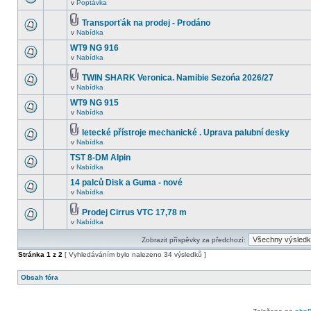
v
Poptávka
Transporťák na prodej - Prodáno
v
Nabídka
WT9 NG 916
v
Nabídka
TWIN SHARK Veronica. Namibie Sezońa 2026/27
v
Nabídka
WT9 NG 915
v
Nabídka
letecké přístroje mechanické . Uprava palubní desky
v
Nabídka
TST 8-DM Alpin
v
Nabídka
14 palců Disk a Guma - nové
v
Nabídka
Prodej Cirrus VTC 17,78 m
v
Nabídka
Zobrazit příspěvky za předchozí:
Stránka
1
z
2
[ Vyhledáváním bylo nalezeno 34 výsledků ]
Obsah fóra