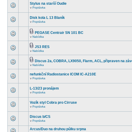
Stylus na starší Oudie
v
Poptávka
Disk kola L 13 Blaník
v
Poptávka
PEGASE Centrair SN 101 BC
v
Nabídka
JS3 RES
v
Nabídka
Discus 2a, COBRA, LX9050, Flarm, ACL, připraven na záv
v
Nabídka
nefunkční Radiostanice ICOM IC-A210E
v
Poptávka
L-13/23 pronájem
v
Poptávka
Vozík styl Cobra pro Cirruse
v
Poptávka
Discus b/CS
v
Poptávka
Arcus/Duo na druhou půlku srpna