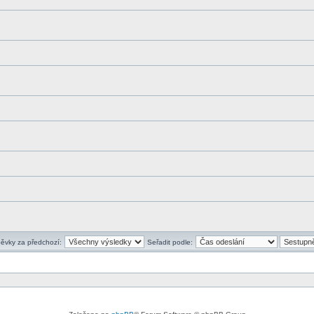
pěvky za předchozí:
Seřadit podle: