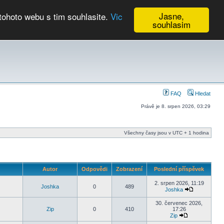
Jasne,
tohoto webu s tim souhlasite.
Vic
souhlasim
Kalendář
FAQ
Hledat
Právě je 8. srpen 2026, 03:29
Všechny časy jsou v UTC + 1 hodina
Autor
Odpovědi
Zobrazení
Poslední příspěvek
2. srpen 2026, 11:19
Joshka
0
489
Joshka
30. červenec 2026,
Zip
0
410
17:26
Zip