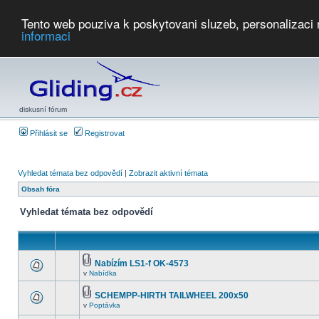
Tento web pouziva k poskytovani sluzeb, personalizaci
informaci
Počasí
Soutěže
2026:
AZ Cup
Podbrdsky pohar
JPJ
WGC
PMCR
FL
PreWWGC
Saf
diskusní fórum
Přihlásit se
Registrovat
Vyhledat témata bez odpovědí
|
Zobrazit aktivní témata
Obsah fóra
Vyhledat témata bez odpovědí
Nabízím LS1-f OK-4573
v
Nabídka
SCHEMPP-HIRTH TAILWHEEL 200x50
v
Poptávka