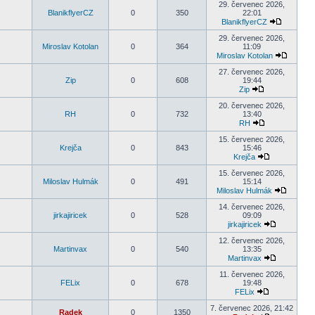
29. červenec 2026,
BlanikflyerCZ
0
350
22:01
BlanikflyerCZ
29. červenec 2026,
Miroslav Kotolan
0
364
11:09
Miroslav Kotolan
27. červenec 2026,
Zip
0
608
19:44
Zip
20. červenec 2026,
RH
0
732
13:40
RH
15. červenec 2026,
Krejča
0
843
15:46
Krejča
15. červenec 2026,
Miloslav Hulmák
0
491
15:14
Miloslav Hulmák
14. červenec 2026,
jirkajiricek
0
528
09:09
jirkajiricek
12. červenec 2026,
Martinvax
0
540
13:35
Martinvax
11. červenec 2026,
FELix
0
678
19:48
FELix
7. červenec 2026, 21:42
Radek
0
1350