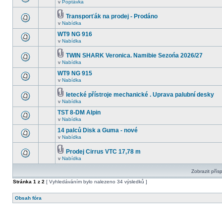
v
Poptávka
Transporťák na prodej - Prodáno
v
Nabídka
WT9 NG 916
v
Nabídka
TWIN SHARK Veronica. Namibie Sezońa 2026/27
v
Nabídka
WT9 NG 915
v
Nabídka
letecké přístroje mechanické . Uprava palubní desky
v
Nabídka
TST 8-DM Alpin
v
Nabídka
14 palců Disk a Guma - nové
v
Nabídka
Prodej Cirrus VTC 17,78 m
v
Nabídka
Zobrazit přís
Stránka
1
z
2
[ Vyhledáváním bylo nalezeno 34 výsledků ]
Obsah fóra