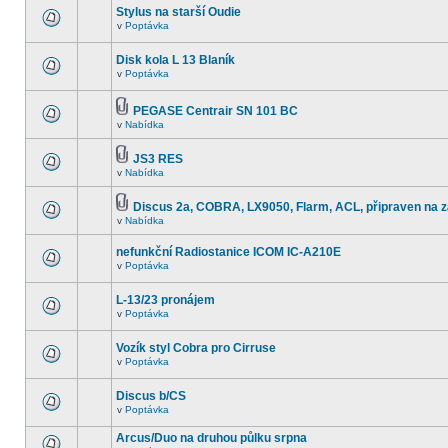
Stylus na starší Oudie
v
Poptávka
Disk kola L 13 Blaník
v
Poptávka
PEGASE Centrair SN 101 BC
v
Nabídka
JS3 RES
v
Nabídka
Discus 2a, COBRA, LX9050, Flarm, ACL, připraven na z
v
Nabídka
nefunkční Radiostanice ICOM IC-A210E
v
Poptávka
L-13/23 pronájem
v
Poptávka
Vozík styl Cobra pro Cirruse
v
Poptávka
Discus b/CS
v
Poptávka
Arcus/Duo na druhou půlku srpna