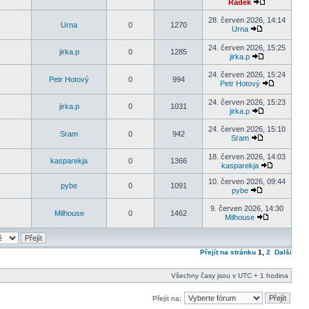
Radek
28. červen 2026, 14:14
Urna
0
1270
Urna
24. červen 2026, 15:25
jirka.p
0
1285
jirka.p
24. červen 2026, 15:24
Petr Hotový
0
994
Petr Hotový
24. červen 2026, 15:23
jirka.p
0
1031
jirka.p
24. červen 2026, 15:10
Sram
0
942
Sram
18. červen 2026, 14:03
kasparekja
0
1366
kasparekja
10. červen 2026, 09:44
pybe
0
1091
pybe
9. červen 2026, 14:30
Milhouse
0
1462
Milhouse
Přejít na stránku
1
,
2
Další
Všechny časy jsou v UTC + 1 hodina
Přejít na: