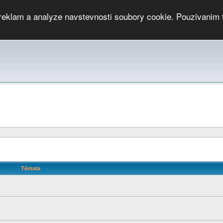
 reklam a analyze navstevnosti soubory cookie. Pouzivanim 
ari
PMCRj
TCup
EGC
DGC
PPV
RP
JWGC
RP
HOP
GGP
CPS On-line
archiv »
SK
Témata