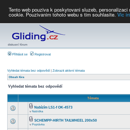
Tento web pouziva k poskytovani sluzeb, personalizaci
cookie. Pouzivanim tohoto webu s tim souhlasite.
Vic i
Počasí
Soutěže
2026:
AZ Cup
Podbrdsky pohar
JPJ
WGC
PMCR
FL
PreWWGC
Saf
diskusní fórum
Přihlásit se
Registrovat
Vyhledat témata bez odpovědí
|
Zobrazit aktivní témata
Obsah fóra
Vyhledat témata bez odpovědí
Témata
Nabízím LS1-f OK-4573
v
Nabídka
SCHEMPP-HIRTH TAILWHEEL 200x50
v
Poptávka