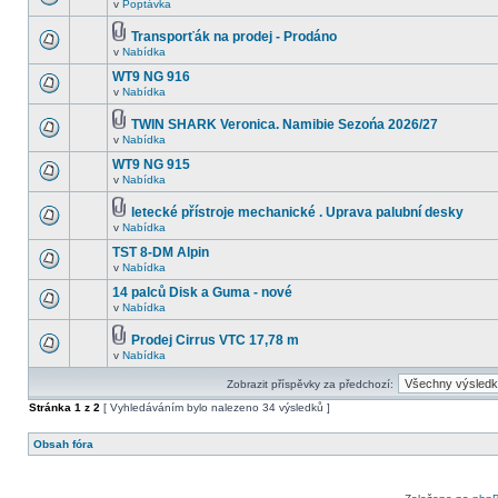
v
Poptávka
Transporťák na prodej - Prodáno
v
Nabídka
WT9 NG 916
v
Nabídka
TWIN SHARK Veronica. Namibie Sezońa 2026/27
v
Nabídka
WT9 NG 915
v
Nabídka
letecké přístroje mechanické . Uprava palubní desky
v
Nabídka
TST 8-DM Alpin
v
Nabídka
14 palců Disk a Guma - nové
v
Nabídka
Prodej Cirrus VTC 17,78 m
v
Nabídka
Zobrazit příspěvky za předchozí:
Stránka
1
z
2
[ Vyhledáváním bylo nalezeno 34 výsledků ]
Obsah fóra