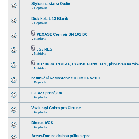
Stylus na starší Oudie
v
Poptávka
Disk kola L 13 Blaník
v
Poptávka
PEGASE Centrair SN 101 BC
v
Nabídka
JS3 RES
v
Nabídka
Discus 2a, COBRA, LX9050, Flarm, ACL, připraven na záv
v
Nabídka
nefunkční Radiostanice ICOM IC-A210E
v
Poptávka
L-13/23 pronájem
v
Poptávka
Vozík styl Cobra pro Cirruse
v
Poptávka
Discus b/CS
v
Poptávka
Arcus/Duo na druhou půlku srpna