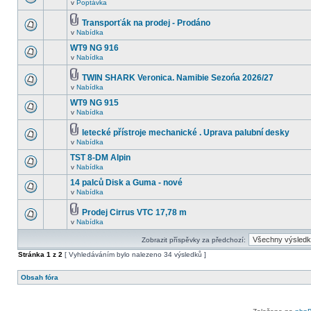
v
Poptávka
Transporťák na prodej - Prodáno
v
Nabídka
WT9 NG 916
v
Nabídka
TWIN SHARK Veronica. Namibie Sezońa 2026/27
v
Nabídka
WT9 NG 915
v
Nabídka
letecké přístroje mechanické . Uprava palubní desky
v
Nabídka
TST 8-DM Alpin
v
Nabídka
14 palců Disk a Guma - nové
v
Nabídka
Prodej Cirrus VTC 17,78 m
v
Nabídka
Zobrazit příspěvky za předchozí:
Stránka
1
z
2
[ Vyhledáváním bylo nalezeno 34 výsledků ]
Obsah fóra