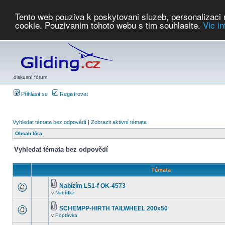
Tento web pouziva k poskytovani sluzeb, personalizaci
cookie. Pouzivanim tohoto webu s tim souhlasite.
Vic i
Počasí
Soutěže
2026:
AZ Cup
Podbrdsky pohar
JPJ
WGC
PMCR
FL
PreWWGC
Saf
diskusní fórum
Přihlásit se
Registrovat
Vyhledat témata bez odpovědí
|
Zobrazit aktivní témata
Obsah fóra
Vyhledat témata bez odpovědí
Témata
Nabízím LS1-f OK-4573
v
Nabídka
SCHEMPP-HIRTH TAILWHEEL 200x50
v
Poptávka