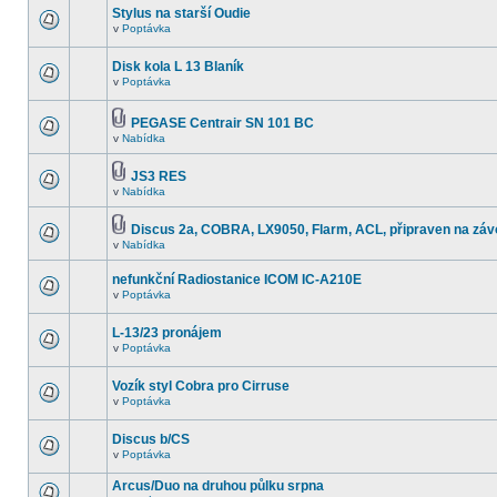
Stylus na starší Oudie
v
Poptávka
Disk kola L 13 Blaník
v
Poptávka
PEGASE Centrair SN 101 BC
v
Nabídka
JS3 RES
v
Nabídka
Discus 2a, COBRA, LX9050, Flarm, ACL, připraven na záv
v
Nabídka
nefunkční Radiostanice ICOM IC-A210E
v
Poptávka
L-13/23 pronájem
v
Poptávka
Vozík styl Cobra pro Cirruse
v
Poptávka
Discus b/CS
v
Poptávka
Arcus/Duo na druhou půlku srpna