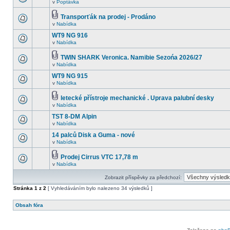
v
Poptávka
Transporťák na prodej - Prodáno
v
Nabídka
WT9 NG 916
v
Nabídka
TWIN SHARK Veronica. Namibie Sezońa 2026/27
v
Nabídka
WT9 NG 915
v
Nabídka
letecké přístroje mechanické . Uprava palubní desky
v
Nabídka
TST 8-DM Alpin
v
Nabídka
14 palců Disk a Guma - nové
v
Nabídka
Prodej Cirrus VTC 17,78 m
v
Nabídka
Zobrazit příspěvky za předchozí:
Stránka
1
z
2
[ Vyhledáváním bylo nalezeno 34 výsledků ]
Obsah fóra