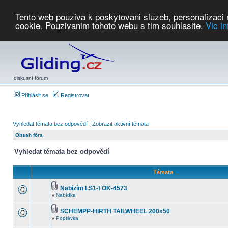
Tento web pouziva k poskytovani sluzeb, personalizaci
cookie. Pouzivanim tohoto webu s tim souhlasite.
Vic i
Počasí
Soutěže
2026:
AZ Cup
Podbrdsky pohar
JPJ
WGC
PMCR
FL
PreWWGC
Saf
diskusní fórum
Přihlásit se
Registrovat
Vyhledat témata bez odpovědí
|
Zobrazit aktivní témata
Obsah fóra
Vyhledat témata bez odpovědí
Témata
Nabízím LS1-f OK-4573
v
Nabídka
SCHEMPP-HIRTH TAILWHEEL 200x50
v
Poptávka