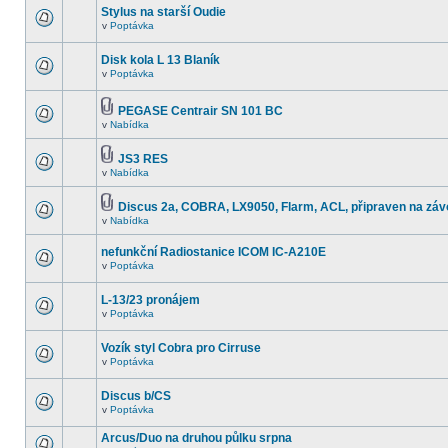
Stylus na starší Oudie
v
Poptávka
Disk kola L 13 Blaník
v
Poptávka
PEGASE Centrair SN 101 BC
v
Nabídka
JS3 RES
v
Nabídka
Discus 2a, COBRA, LX9050, Flarm, ACL, připraven na záv
v
Nabídka
nefunkční Radiostanice ICOM IC-A210E
v
Poptávka
L-13/23 pronájem
v
Poptávka
Vozík styl Cobra pro Cirruse
v
Poptávka
Discus b/CS
v
Poptávka
Arcus/Duo na druhou půlku srpna