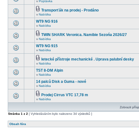
v
Poptávka
Transporťák na prodej - Prodáno
v
Nabídka
WT9 NG 916
v
Nabídka
TWIN SHARK Veronica. Namibie Sezońa 2026/27
v
Nabídka
WT9 NG 915
v
Nabídka
letecké přístroje mechanické . Uprava palubní desky
v
Nabídka
TST 8-DM Alpin
v
Nabídka
14 palců Disk a Guma - nové
v
Nabídka
Prodej Cirrus VTC 17,78 m
v
Nabídka
Zobrazit přís
Stránka
1
z
2
[ Vyhledáváním bylo nalezeno 34 výsledků ]
Obsah fóra