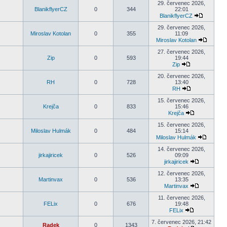
29. červenec 2026,
BlanikflyerCZ
0
344
22:01
BlanikflyerCZ
29. červenec 2026,
Miroslav Kotolan
0
355
11:09
Miroslav Kotolan
27. červenec 2026,
Zip
0
593
19:44
Zip
20. červenec 2026,
RH
0
728
13:40
RH
15. červenec 2026,
Krejča
0
833
15:46
Krejča
15. červenec 2026,
Miloslav Hulmák
0
484
15:14
Miloslav Hulmák
14. červenec 2026,
jirkajiricek
0
526
09:09
jirkajiricek
12. červenec 2026,
Martinvax
0
536
13:35
Martinvax
11. červenec 2026,
FELix
0
676
19:48
FELix
7. červenec 2026, 21:42
Radek
0
1343