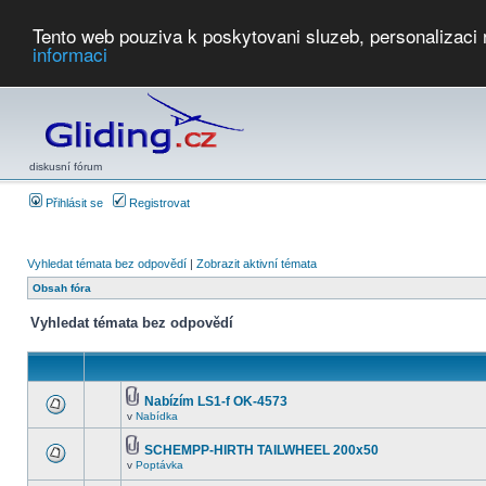
Tento web pouziva k poskytovani sluzeb, personalizaci
informaci
Počasí
Soutěže
2026:
AZ Cup
Podbrdsky pohar
JPJ
WGC
PMCR
FL
PreWWGC
Saf
diskusní fórum
Přihlásit se
Registrovat
Vyhledat témata bez odpovědí
|
Zobrazit aktivní témata
Obsah fóra
Vyhledat témata bez odpovědí
Nabízím LS1-f OK-4573
v
Nabídka
SCHEMPP-HIRTH TAILWHEEL 200x50
v
Poptávka