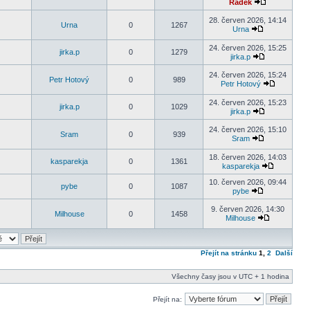
Radek
28. červen 2026, 14:14
Urna
0
1267
Urna
24. červen 2026, 15:25
jirka.p
0
1279
jirka.p
24. červen 2026, 15:24
Petr Hotový
0
989
Petr Hotový
24. červen 2026, 15:23
jirka.p
0
1029
jirka.p
24. červen 2026, 15:10
Sram
0
939
Sram
18. červen 2026, 14:03
kasparekja
0
1361
kasparekja
10. červen 2026, 09:44
pybe
0
1087
pybe
9. červen 2026, 14:30
Milhouse
0
1458
Milhouse
Přejít na stránku
1
,
2
Další
Všechny časy jsou v UTC + 1 hodina
Přejít na: