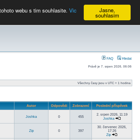
Jasne,
tohoto webu s tim souhlasite.
Vic
souhlasim
Kalendář
FAQ
Hledat
Právě je 7. srpen 2026, 06:06
Všechny časy jsou v UTC + 1 hodina
Autor
Odpovědi
Zobrazení
Poslední příspěvek
2. srpen 2026, 11:19
Joshka
0
455
Joshka
30. červenec 2026,
Zip
0
397
17:26
Zip