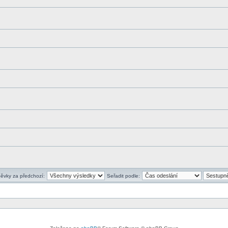
pěvky za předchozí:
Seřadit podle: