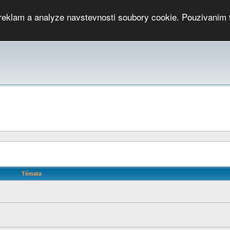
 reklam a analyze navstevnosti soubory cookie. Pouzivanim 
ari
PMCRj
TCup
EGC
DGC
PPV
RP
JWGC
RP
HOP
GGP
CPS On-line
archiv »
SK
Témata