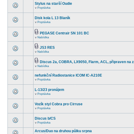
Stylus na starší Oudie
v
Poptávka
Disk kola L 13 Blaník
v
Poptávka
PEGASE Centrair SN 101 BC
v
Nabídka
JS3 RES
v
Nabídka
Discus 2a, COBRA, LX9050, Flarm, ACL, připraven na z
v
Nabídka
nefunkční Radiostanice ICOM IC-A210E
v
Poptávka
L-13/23 pronájem
v
Poptávka
Vozík styl Cobra pro Cirruse
v
Poptávka
Discus b/CS
v
Poptávka
Arcus/Duo na druhou půlku srpna