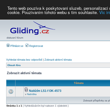
Tento web pouziva k poskytovani sluzeb, personalizaci
cookie. Pouzivanim tohoto webu s tim souhlasite.
Vic i
Počasí
Soutěže
2026:
AZ Cup
Podbrdsky pohar
JPJ
WGC
PMCR
FL
PreWWGC
Saf
diskusní fórum
Přihlásit se
Registrovat
Vyhledat témata bez odpovědí
|
Zobrazit aktivní témata
Obsah fóra
Zobrazit aktivní témata
Témata
Nabízím LS1-f OK-4573
v
Nabídka
Zobrazit příspěvky za p
Stránka
1
z
1
[ Vyhledáváním byl nalezen 1 výsledek ]