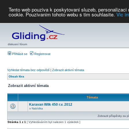
Tento web pouziva k poskytovani sluzeb, personalizaci
cookie. Pouzivanim tohoto webu s tim souhlasite.
Vic i
Počasí
Soutěže
2026:
AZ Cup
Podbrdsky pohar
JPJ
WGC
PMCR
FL
PreWWGC
Saf
diskusní fórum
Přihlásit se
Registrovat
Vyhledat témata bez odpovědí
|
Zobrazit aktivní témata
Obsah fóra
Zobrazit aktivní témata
Témata
Karavan Wilk 450 r.v. 2012
v
Nabídka
Zobrazit příspěvky za p
Stránka
1
z
1
[ Vyhledáváním byl nalezen 1 výsledek ]