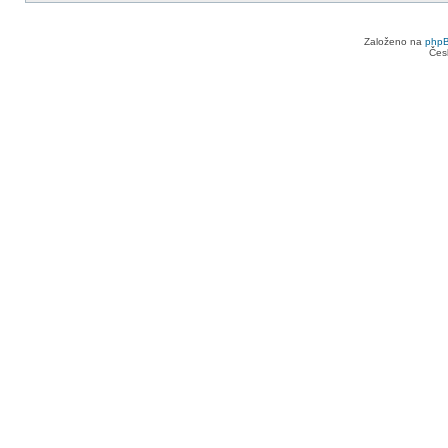
Založeno na
php
Čes