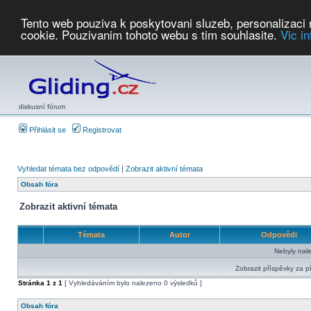
Tento web pouziva k poskytovani sluzeb, personalizaci
cookie. Pouzivanim tohoto webu s tim souhlasite.
Vic i
Počasí
Soutěže
2026:
AZ Cup
Podbrdsky pohar
JPJ
WGC
PMCR
FL
PreWWGC
Saf
diskusní fórum
Přihlásit se
Registrovat
Vyhledat témata bez odpovědí
|
Zobrazit aktivní témata
Obsah fóra
Zobrazit aktivní témata
Témata
Autor
Odpovědi
Nebyly nal
Zobrazit příspěvky za p
Stránka
1
z
1
[ Vyhledáváním bylo nalezeno 0 výsledků ]
Obsah fóra