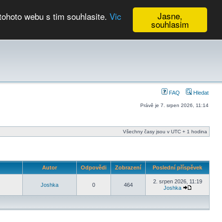
Jasne,
tohoto webu s tim souhlasite.
Vic
souhlasim
Kalendář
FAQ
Hledat
Právě je 7. srpen 2026, 11:14
Všechny časy jsou v UTC + 1 hodina
Autor
Odpovědi
Zobrazení
Poslední příspěvek
2. srpen 2026, 11:19
Joshka
0
464
Joshka