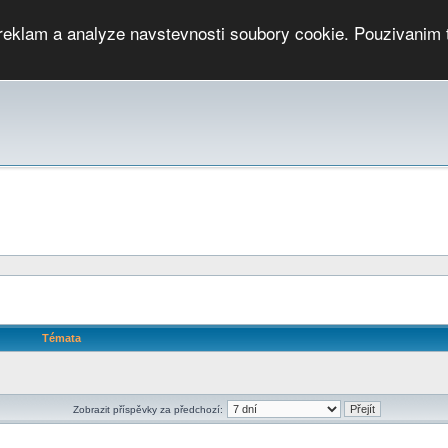
 reklam a analyze navstevnosti soubory cookie. Pouzivanim 
ari
PMCRj
TCup
EGC
DGC
PPV
RP
JWGC
RP
HOP
GGP
CPS On-line
archiv »
SK
Témata
Zobrazit příspěvky za předchozí: