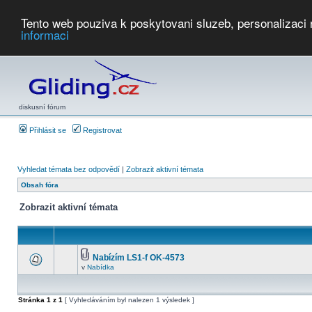
Tento web pouziva k poskytovani sluzeb, personalizaci
informaci
Počasí
Soutěže
2026:
AZ Cup
Podbrdsky pohar
JPJ
WGC
PMCR
FL
PreWWGC
Saf
diskusní fórum
Přihlásit se
Registrovat
Vyhledat témata bez odpovědí
|
Zobrazit aktivní témata
Obsah fóra
Zobrazit aktivní témata
Nabízím LS1-f OK-4573
v
Nabídka
Stránka
1
z
1
[ Vyhledáváním byl nalezen 1 výsledek ]