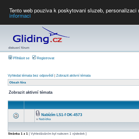
Tento web pouziva k poskytovani sluzeb, personalizaci
informaci
Počasí
Soutěže
2026:
AZ Cup
Podbrdsky pohar
JPJ
WGC
PMCR
FL
PreWWGC
Saf
diskusní fórum
Přihlásit se
Registrovat
Vyhledat témata bez odpovědí
|
Zobrazit aktivní témata
Obsah fóra
Zobrazit aktivní témata
Nabízím LS1-f OK-4573
v
Nabídka
Stránka
1
z
1
[ Vyhledáváním byl nalezen 1 výsledek ]