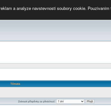
 reklam a analyze navstevnosti soubory cookie. Pouzivanim 
ari
PMCRj
TCup
EGC
DGC
PPV
RP
JWGC
RP
HOP
GGP
CPS On-line
archiv »
SK
Témata
Zobrazit příspěvky za předchozí: