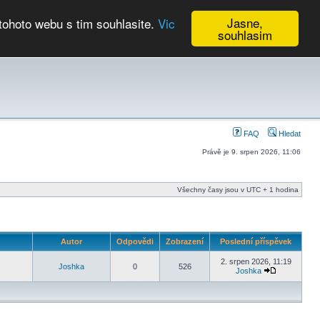
Jasne,
tohoto webu s tim souhlasite.
Vic
souhlasim
Kalendář
FAQ
Hledat
Právě je 9. srpen 2026, 11:06
Všechny časy jsou v UTC + 1 hodina
Autor
Odpovědi
Zobrazení
Poslední příspěvek
2. srpen 2026, 11:19
Joshka
0
526
Joshka