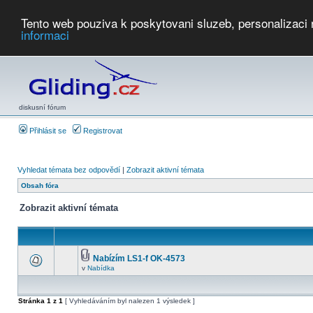
Tento web pouziva k poskytovani sluzeb, personalizaci
informaci
Počasí
Soutěže
2026:
AZ Cup
Podbrdsky pohar
JPJ
WGC
PMCR
FL
PreWWGC
Saf
diskusní fórum
Přihlásit se
Registrovat
Vyhledat témata bez odpovědí
|
Zobrazit aktivní témata
Obsah fóra
Zobrazit aktivní témata
Nabízím LS1-f OK-4573
v
Nabídka
Stránka
1
z
1
[ Vyhledáváním byl nalezen 1 výsledek ]