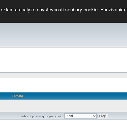
 reklam a analyze navstevnosti soubory cookie. Pouzivanim 
ari
PMCRj
TCup
EGC
DGC
PPV
RP
JWGC
RP
HOP
GGP
CPS On-line
archiv »
SK
Témata
Zobrazit příspěvky za předchozí: