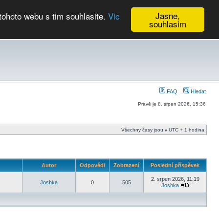
Jasne,
tohoto webu s tim souhlasite.
Vic
souhlasim
Kalendář
FAQ
Hledat
Právě je 8. srpen 2026, 15:36
Všechny časy jsou v UTC + 1 hodina
Autor
Odpovědi
Zobrazení
Poslední příspěvek
2. srpen 2026, 11:19
Joshka
0
505
Joshka