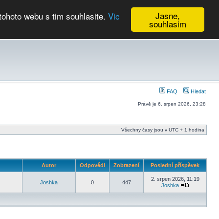
Jasne,
tohoto webu s tim souhlasite.
Vic
souhlasim
Kalendář
FAQ
Hledat
Právě je 6. srpen 2026, 23:28
Všechny časy jsou v UTC + 1 hodina
Autor
Odpovědi
Zobrazení
Poslední příspěvek
2. srpen 2026, 11:19
Joshka
0
447
Joshka