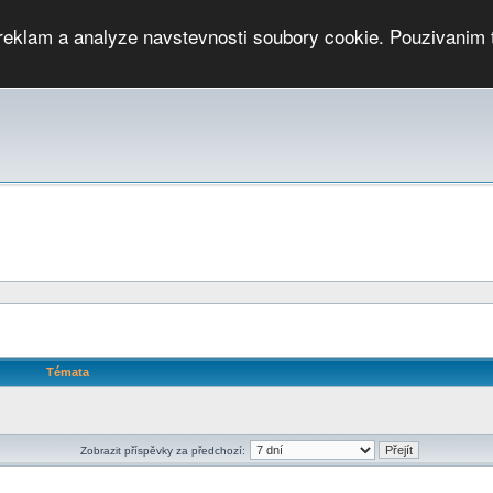
 reklam a analyze navstevnosti soubory cookie. Pouzivanim 
ari
PMCRj
TCup
EGC
DGC
PPV
RP
JWGC
RP
HOP
GGP
CPS On-line
archiv »
SK
Témata
Zobrazit příspěvky za předchozí: