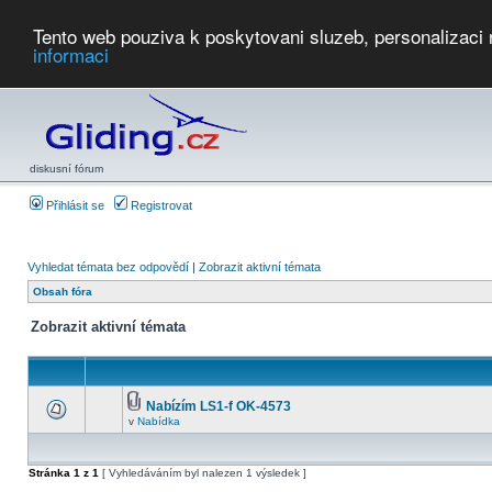
Tento web pouziva k poskytovani sluzeb, personalizaci
informaci
Počasí
Soutěže
2026:
AZ Cup
Podbrdsky pohar
JPJ
WGC
PMCR
FL
PreWWGC
Saf
diskusní fórum
Přihlásit se
Registrovat
Vyhledat témata bez odpovědí
|
Zobrazit aktivní témata
Obsah fóra
Zobrazit aktivní témata
Nabízím LS1-f OK-4573
v
Nabídka
Stránka
1
z
1
[ Vyhledáváním byl nalezen 1 výsledek ]