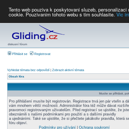
Tento web pouziva k poskytovani sluzeb, personalizaci
cookie. Pouzivanim tohoto webu s tim souhlasite.
Vic i
Počasí
Soutěže
2026:
AZ Cup
Podbrdsky pohar
JPJ
WGC
PMCR
FL
PreWWGC
Saf
diskusní fórum
Přihlásit se
Registrovat
Vyhledat témata bez odpovědí
|
Zobrazit aktivní témata
Obsah fóra
Musíte se přihlásit, po
Pro přihlášení musíte být registrován. Registrace trvá jen pár vteřin a d
vám mnohem větší možnosti. Administrátor fóra též může dávat rozšíř
pravomoci registrovaným uživatelům. Před registrací se ujistěte, že jst
obeznámili s našimi podmínkami pro použití a s dalšími pravidly
a ujednáními. Také se ujistěte, že si přečtete jakákoliv pravidla, která s
fóru objeví.
Podmínky pro užívání
|
Ochrana soukromí