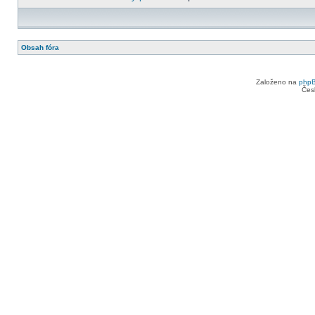
Obsah fóra
Založeno na
php
Čes