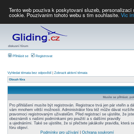
Tento web pouziva k poskytovani sluzeb, personalizaci
cookie. Pouzivanim tohoto webu s tim souhlasite.
Vic i
Počasí
Soutěže
2026:
AZ Cup
Podbrdsky pohar
JPJ
WGC
PMCR
FL
PreWWGC
Saf
diskusní fórum
Přihlásit se
Registrovat
Vyhledat témata bez odpovědí
|
Zobrazit aktivní témata
Obsah fóra
Musíte se přihlásit, po
Pro přihlášení musíte být registrován. Registrace trvá jen pár vteřin a d
vám mnohem větší možnosti. Administrátor fóra též může dávat rozšíř
pravomoci registrovaným uživatelům. Před registrací se ujistěte, že jst
obeznámili s našimi podmínkami pro použití a s dalšími pravidly
a ujednáními. Také se ujistěte, že si přečtete jakákoliv pravidla, která s
fóru objeví.
Podmínky pro užívání
|
Ochrana soukromí