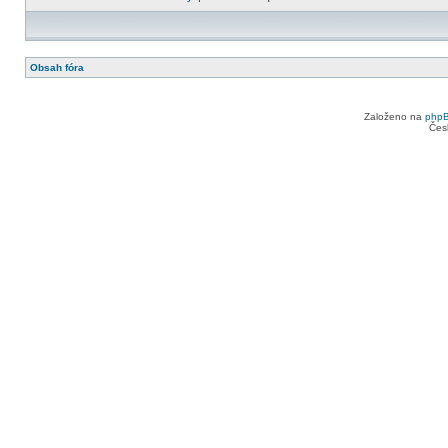
Obsah fóra
Založeno na
php
Čes