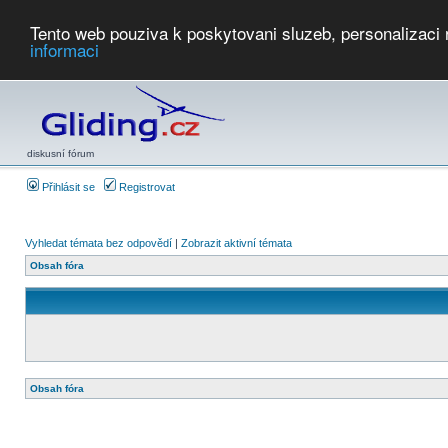
Tento web pouziva k poskytovani sluzeb, personalizaci
informaci
Počasí
Soutěže
2026:
AZ Cup
Podbrdsky pohar
JPJ
WGC
PMCR
FL
PreWWGC
Saf
diskusní fórum
Přihlásit se
Registrovat
Vyhledat témata bez odpovědí
|
Zobrazit aktivní témata
Obsah fóra
Obsah fóra