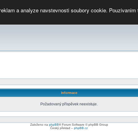
 reklam a analyze navstevnosti soubory cookie. Pouzivanim 
ari
PMCRj
TCup
EGC
DGC
PPV
RP
JWGC
RP
HOP
GGP
CPS On-line
archiv »
SK
Informace
Požadovaný příspěvek neexistuje.
Založeno na
phpBB
® Forum Software © phpBB Group
Český překlad –
phpBB.cz