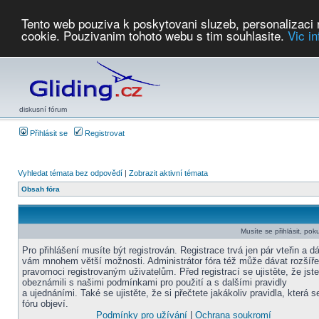
Tento web pouziva k poskytovani sluzeb, personalizaci
cookie. Pouzivanim tohoto webu s tim souhlasite.
Vic i
Počasí
Soutěže
2026:
AZ Cup
Podbrdsky pohar
JPJ
WGC
PMCR
FL
PreWWGC
Saf
diskusní fórum
Přihlásit se
Registrovat
Vyhledat témata bez odpovědí
|
Zobrazit aktivní témata
Obsah fóra
Musíte se přihlásit, pok
Pro přihlášení musíte být registrován. Registrace trvá jen pár vteřin a d
vám mnohem větší možnosti. Administrátor fóra též může dávat rozšíř
pravomoci registrovaným uživatelům. Před registrací se ujistěte, že jst
obeznámili s našimi podmínkami pro použití a s dalšími pravidly
a ujednáními. Také se ujistěte, že si přečtete jakákoliv pravidla, která s
fóru objeví.
Podmínky pro užívání
|
Ochrana soukromí