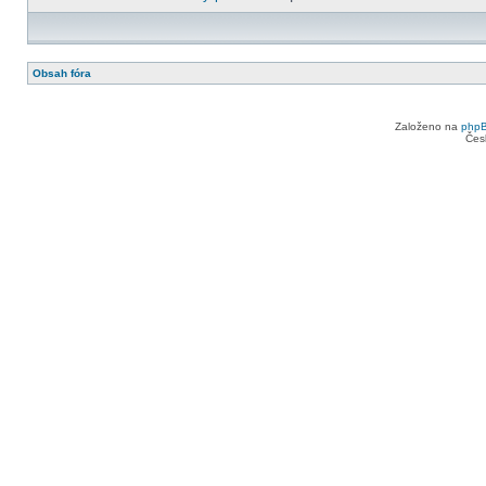
Obsah fóra
Založeno na
php
Čes