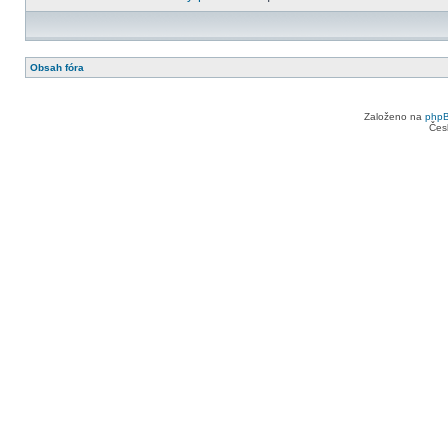
Obsah fóra
Založeno na
php
Čes