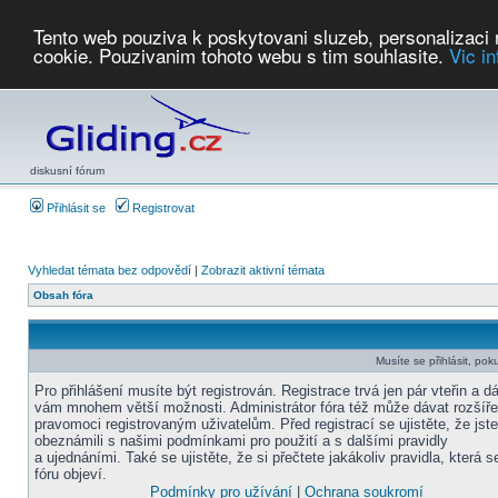
Tento web pouziva k poskytovani sluzeb, personalizaci
cookie. Pouzivanim tohoto webu s tim souhlasite.
Vic i
Počasí
Soutěže
2026:
AZ Cup
Podbrdsky pohar
JPJ
WGC
PMCR
FL
PreWWGC
Saf
diskusní fórum
Přihlásit se
Registrovat
Vyhledat témata bez odpovědí
|
Zobrazit aktivní témata
Obsah fóra
Musíte se přihlásit, pok
Pro přihlášení musíte být registrován. Registrace trvá jen pár vteřin a d
vám mnohem větší možnosti. Administrátor fóra též může dávat rozšíř
pravomoci registrovaným uživatelům. Před registrací se ujistěte, že jst
obeznámili s našimi podmínkami pro použití a s dalšími pravidly
a ujednáními. Také se ujistěte, že si přečtete jakákoliv pravidla, která s
fóru objeví.
Podmínky pro užívání
|
Ochrana soukromí