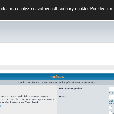
 reklam a analyze navstevnosti soubory cookie. Pouzivanim 
ari
PMCRj
TCup
EGC
DGC
PPV
RP
JWGC
RP
HOP
GGP
CPS On-line
archiv »
SK
Přihlásit se
Musíte se přihlásit, pokud chcete posílat příspěvky do tohoto fóra.
Uživatelské jméno:
Regi
em větší možnosti. Administrátor fóra též
Heslo:
e, že jste se obeznámili s našimi podmínkami
Zapo
pravidla, která se na fóru objeví.
Znov
í