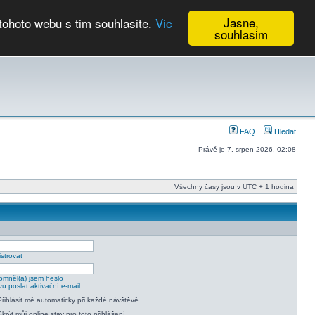
Jasne,
tohoto webu s tim souhlasite.
Vic
souhlasim
Kalendář
FAQ
Hledat
Právě je 7. srpen 2026, 02:08
Všechny časy jsou v UTC + 1 hodina
strovat
mněl(a) jsem heslo
u poslat aktivační e-mail
Přihlásit mě automaticky při každé návštěvě
Skrýt můj online stav pro toto přihlášení