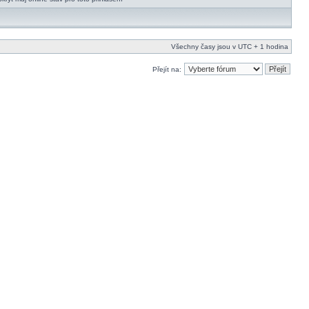
Všechny časy jsou v UTC + 1 hodina
Přejít na: