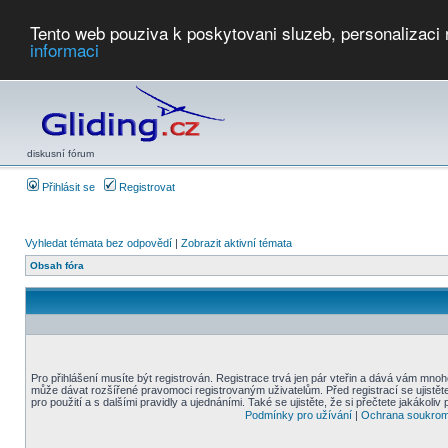
Tento web pouziva k poskytovani sluzeb, personalizaci
informaci
Počasí
Soutěže
2026:
AZ Cup
Podbrdsky pohar
JPJ
WGC
PMCR
FL
PreWWGC
Saf
diskusní fórum
Přihlásit se
Registrovat
Vyhledat témata bez odpovědí
|
Zobrazit aktivní témata
Obsah fóra
Pro přihlášení musíte být registrován. Registrace trvá jen pár vteřin a dává vám mnoh
může dávat rozšířené pravomoci registrovaným uživatelům. Před registrací se ujistět
pro použití a s dalšími pravidly a ujednáními. Také se ujistěte, že si přečtete jakákoliv 
Podmínky pro užívání
|
Ochrana soukrom