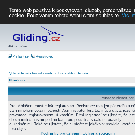
Tento web pouziva k poskytovani sluzeb, personalizaci
cookie. Pouzivanim tohoto webu s tim souhlasite.
Vic i
Počasí
Soutěže
2026:
AZ Cup
Podbrdsky pohar
JPJ
WGC
PMCR
FL
PreWWGC
Saf
diskusní fórum
Přihlásit se
Registrovat
Vyhledat témata bez odpovědí
|
Zobrazit aktivní témata
Obsah fóra
Musíte se přihlásit, pok
Pro přihlášení musíte být registrován. Registrace trvá jen pár vteřin a d
vám mnohem větší možnosti. Administrátor fóra též může dávat rozšíř
pravomoci registrovaným uživatelům. Před registrací se ujistěte, že jst
obeznámili s našimi podmínkami pro použití a s dalšími pravidly
a ujednáními. Také se ujistěte, že si přečtete jakákoliv pravidla, která s
fóru objeví.
Podmínky pro užívání
|
Ochrana soukromí