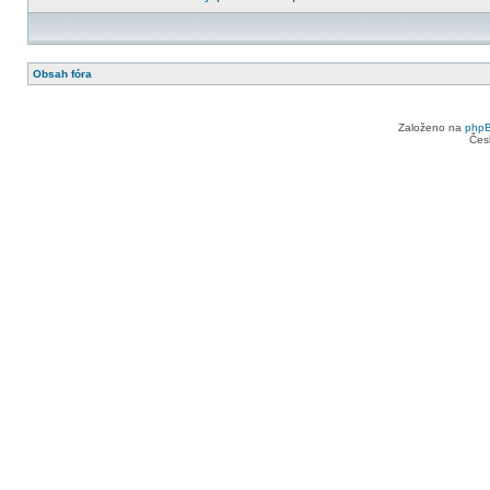
Obsah fóra
Založeno na
php
Čes