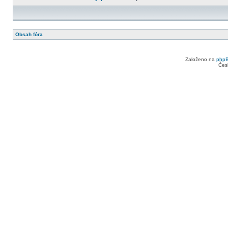
Obsah fóra
Založeno na
php
Čes