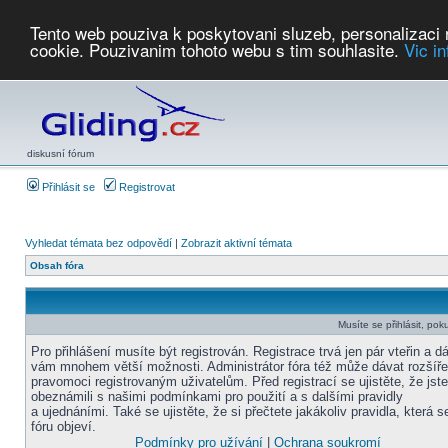
Tento web pouziva k poskytovani sluzeb, personalizaci
cookie. Pouzivanim tohoto webu s tim souhlasite.
Vic i
Počasí
Soutěže
2026:
AZ Cup
Podbrdsky pohar
JPJ
WGC
PMCR
FL
PreWWGC
Saf
diskusní fórum
Přihlásit se
Registrovat
Vyhledat témata bez odpovědí
|
Zobrazit aktivní témata
Obsah fóra
Musíte se přihlásit, pok
Pro přihlášení musíte být registrován. Registrace trvá jen pár vteřin a d
vám mnohem větší možnosti. Administrátor fóra též může dávat rozšíř
pravomoci registrovaným uživatelům. Před registrací se ujistěte, že jst
obeznámili s našimi podmínkami pro použití a s dalšími pravidly
a ujednáními. Také se ujistěte, že si přečtete jakákoliv pravidla, která s
fóru objeví.
Podmínky pro užívání
|
Ochrana soukromí