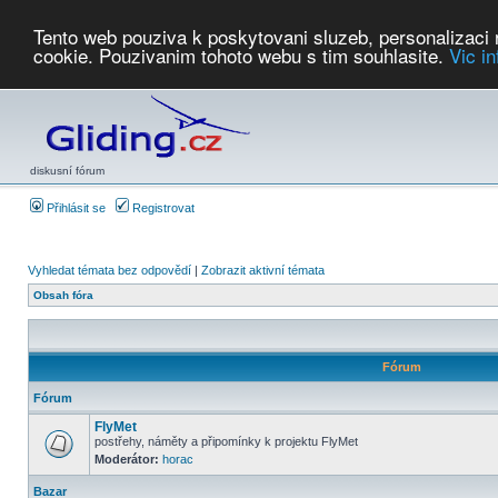
Tento web pouziva k poskytovani sluzeb, personalizaci
cookie. Pouzivanim tohoto webu s tim souhlasite.
Vic i
Počasí
Soutěže
2026:
AZ Cup
Podbrdsky pohar
JPJ
WGC
PMCR
FL
PreWWGC
Saf
diskusní fórum
Přihlásit se
Registrovat
Vyhledat témata bez odpovědí
|
Zobrazit aktivní témata
Obsah fóra
Fórum
Fórum
FlyMet
postřehy, náměty a připomínky k projektu FlyMet
Moderátor:
horac
Bazar