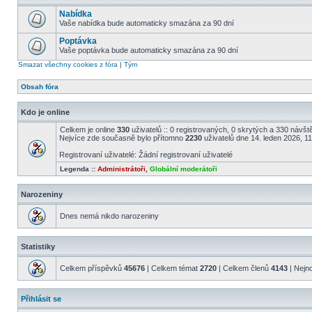
Nabídka
Vaše nabídka bude automaticky smazána za 90 dní
Poptávka
Vaše poptávka bude automaticky smazána za 90 dní
Smazat všechny cookies z fóra
|
Tým
Obsah fóra
Kdo je online
Celkem je online
330
uživatelů :: 0 registrovaných, 0 skrytých a 330 návště
Nejvíce zde současně bylo přítomno
2230
uživatelů dne 14. leden 2026, 1
Registrovaní uživatelé: Žádní registrovaní uživatelé
Legenda ::
Administrátoři
,
Globální moderátoři
Narozeniny
Dnes nemá nikdo narozeniny
Statistiky
Celkem příspěvků
45676
| Celkem témat
2720
| Celkem členů
4143
| Nejn
Přihlásit se