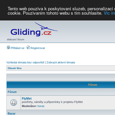
Tento web pouziva k poskytovani sluzeb, personalizaci
cookie. Pouzivanim tohoto webu s tim souhlasite.
Vic i
Počasí
Soutěže
2026:
AZ Cup
Podbrdsky pohar
JPJ
WGC
PMCR
FL
PreWWGC
Saf
diskusní fórum
Přihlásit se
Registrovat
Vyhledat témata bez odpovědí
|
Zobrazit aktivní témata
Obsah fóra
Fórum
Fórum
FlyMet
postřehy, náměty a připomínky k projektu FlyMet
Moderátor:
horac
Bazar