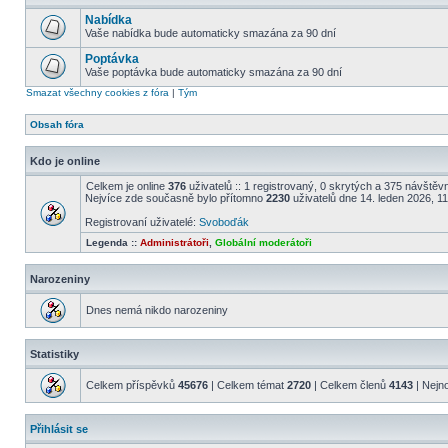
Nabídka
Vaše nabídka bude automaticky smazána za 90 dní
Poptávka
Vaše poptávka bude automaticky smazána za 90 dní
Smazat všechny cookies z fóra
|
Tým
Obsah fóra
Kdo je online
Celkem je online
376
uživatelů :: 1 registrovaný, 0 skrytých a 375 návštěvní
Nejvíce zde současně bylo přítomno
2230
uživatelů dne 14. leden 2026, 1
Registrovaní uživatelé:
Svoboďák
Legenda ::
Administrátoři
,
Globální moderátoři
Narozeniny
Dnes nemá nikdo narozeniny
Statistiky
Celkem příspěvků
45676
| Celkem témat
2720
| Celkem členů
4143
| Nejn
Přihlásit se