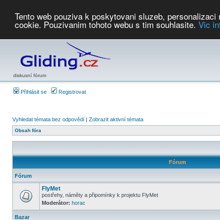
Tento web pouziva k poskytovani sluzeb, personalizaci
cookie. Pouzivanim tohoto webu s tim souhlasite.
Vic i
Počasí
Soutěže
2026:
AZ Cup
Podbrdsky pohar
JPJ
WGC
PMCR
FL
PreWWGC
Saf
diskusní fórum
Přihlásit se
Registrovat
Vyhledat témata bez odpovědí
|
Zobrazit aktivní témata
Obsah fóra
Fórum
Fórum
FlyMet
postřehy, náměty a připomínky k projektu FlyMet
Moderátor:
horac
Bazar