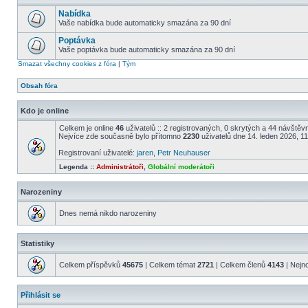
Nabídka
Vaše nabídka bude automaticky smazána za 90 dní
Poptávka
Vaše poptávka bude automaticky smazána za 90 dní
Smazat všechny cookies z fóra
|
Tým
Obsah fóra
Kdo je online
Celkem je online
46
uživatelů :: 2 registrovaných, 0 skrytých a 44 návštěvní
Nejvíce zde současně bylo přítomno
2230
uživatelů dne 14. leden 2026, 1
Registrovaní uživatelé:
jaren
,
Petr Neuhauser
Legenda ::
Administrátoři
,
Globální moderátoři
Narozeniny
Dnes nemá nikdo narozeniny
Statistiky
Celkem příspěvků
45675
| Celkem témat
2721
| Celkem členů
4143
| Nejn
Přihlásit se