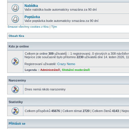
Nabídka
Vaše nabídka bude automaticky smazána za 90 dní
Poptávka
Vaše poptávka bude automaticky smazána za 90 dní
Smazat všechny cookies z fóra
|
Tým
Obsah fóra
Kdo je online
Celkem je online
309
uživatelů :: 1 registrovaný, 0 skrytých a 308 návštěvní
Nejvíce zde současně bylo přítomno
2230
uživatelů dne 14. leden 2026, 1
Registrovaní uživatelé:
Crazy Nemo
Legenda ::
Administrátoři
,
Globální moderátoři
Narozeniny
Dnes nemá nikdo narozeniny
Statistiky
Celkem příspěvků
45676
| Celkem témat
2720
| Celkem členů
4143
| Nejn
Přihlásit se