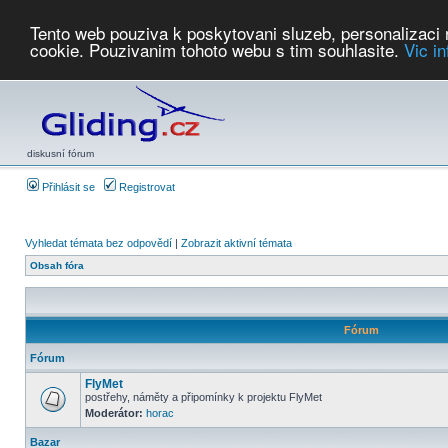
Tento web pouziva k poskytovani sluzeb, personalizaci
cookie. Pouzivanim tohoto webu s tim souhlasite.
Vic i
Počasí
Soutěže
2026:
AZ Cup
Podbrdsky pohar
JPJ
WGC
PMCR
FL
PreWWGC
Saf
diskusní fórum
Přihlásit se
Registrovat
Vyhledat témata bez odpovědí
|
Zobrazit aktivní témata
Obsah fóra
Fórum
Fórum
FlyMet
postřehy, náměty a připomínky k projektu FlyMet
Moderátor:
horac
Bazar