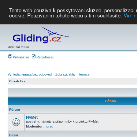
Tento web pouziva k poskytovani sluzeb, personalizaci
cookie. Pouzivanim tohoto webu s tim souhlasite.
Vic i
Počasí
Soutěže
2026:
AZ Cup
Podbrdsky pohar
JPJ
WGC
PMCR
FL
PreWWGC
Saf
diskusní fórum
Přihlásit se
Registrovat
Vyhledat témata bez odpovědí
|
Zobrazit aktivní témata
Obsah fóra
Fórum
Fórum
FlyMet
postřehy, náměty a připomínky k projektu FlyMet
Moderátor:
horac
Bazar