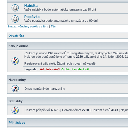
Nabídka
Vaše nabídka bude automaticky smazána za 90 dní
Poptávka
Vaše poptávka bude automaticky smazána za 90 dní
Smazat všechny cookies z fóra
|
Tým
Obsah fóra
Kdo je online
Celkem je online
248
uživatelů :: 0 registrovaných, 0 skrytých a 248 návště
Nejvíce zde současně bylo přítomno
2230
uživatelů dne 14. leden 2026, 1
Registrovaní uživatelé: Žádní registrovaní uživatelé
Legenda ::
Administrátoři
,
Globální moderátoři
Narozeniny
Dnes nemá nikdo narozeniny
Statistiky
Celkem příspěvků
45676
| Celkem témat
2720
| Celkem členů
4143
| Nejn
Přihlásit se