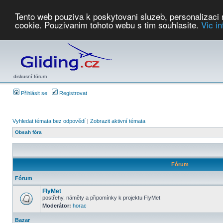
Tento web pouziva k poskytovani sluzeb, personalizaci
cookie. Pouzivanim tohoto webu s tim souhlasite.
Vic i
Počasí
Soutěže
2026:
AZ Cup
Podbrdsky pohar
JPJ
WGC
PMCR
FL
PreWWGC
Saf
diskusní fórum
Přihlásit se
Registrovat
Vyhledat témata bez odpovědí
|
Zobrazit aktivní témata
Obsah fóra
Fórum
Fórum
FlyMet
postřehy, náměty a připomínky k projektu FlyMet
Moderátor:
horac
Bazar