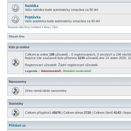
Nabídka
Vaše nabídka bude automaticky smazána za 90 dní
Poptávka
Vaše poptávka bude automaticky smazána za 90 dní
Smazat všechny cookies z fóra
|
Tým
Obsah fóra
Kdo je online
Celkem je online
198
uživatelů :: 0 registrovaných, 0 skrytých a 198 návště
Nejvíce zde současně bylo přítomno
2230
uživatelů dne 14. leden 2026, 1
Registrovaní uživatelé: Žádní registrovaní uživatelé
Legenda ::
Administrátoři
,
Globální moderátoři
Narozeniny
Dnes nemá nikdo narozeniny
Statistiky
Celkem příspěvků
45676
| Celkem témat
2720
| Celkem členů
4143
| Nejn
Přihlásit se