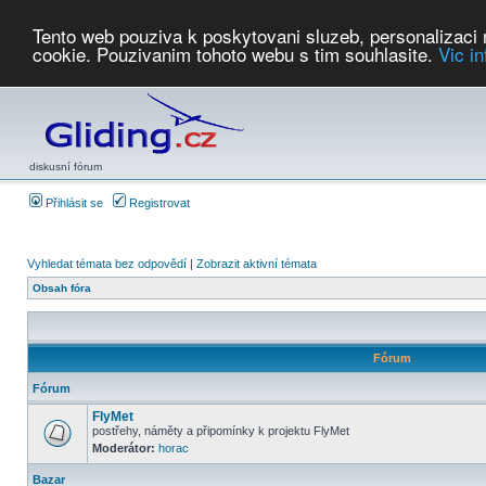
Tento web pouziva k poskytovani sluzeb, personalizaci
cookie. Pouzivanim tohoto webu s tim souhlasite.
Vic i
Počasí
Soutěže
2026:
AZ Cup
Podbrdsky pohar
JPJ
WGC
PMCR
FL
PreWWGC
Saf
diskusní fórum
Přihlásit se
Registrovat
Vyhledat témata bez odpovědí
|
Zobrazit aktivní témata
Obsah fóra
Fórum
Fórum
FlyMet
postřehy, náměty a připomínky k projektu FlyMet
Moderátor:
horac
Bazar