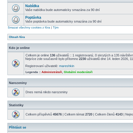
Nabídka
Vaše nabídka bude automaticky smazána za 90 dní
Poptávka
Vaše poptávka bude automaticky smazána za 90 dní
Smazat všechny cookies z fóra
|
Tým
Obsah fóra
Kdo je online
Celkem je online
136
uživatelů :: 1 registrovaný, 0 skrytých a 135 návštěvní
Nejvíce zde současně bylo přítomno
2230
uživatelů dne 14. leden 2026, 1
Registrovaní uživatelé:
mareshkin
Legenda ::
Administrátoři
,
Globální moderátoři
Narozeniny
Dnes nemá nikdo narozeniny
Statistiky
Celkem příspěvků
45676
| Celkem témat
2720
| Celkem členů
4143
| Nejn
Přihlásit se