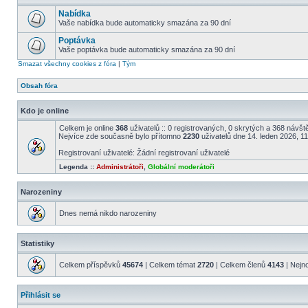
Nabídka
Vaše nabídka bude automaticky smazána za 90 dní
Poptávka
Vaše poptávka bude automaticky smazána za 90 dní
Smazat všechny cookies z fóra
|
Tým
Obsah fóra
Kdo je online
Celkem je online
368
uživatelů :: 0 registrovaných, 0 skrytých a 368 návště
Nejvíce zde současně bylo přítomno
2230
uživatelů dne 14. leden 2026, 1
Registrovaní uživatelé: Žádní registrovaní uživatelé
Legenda ::
Administrátoři
,
Globální moderátoři
Narozeniny
Dnes nemá nikdo narozeniny
Statistiky
Celkem příspěvků
45674
| Celkem témat
2720
| Celkem členů
4143
| Nejn
Přihlásit se