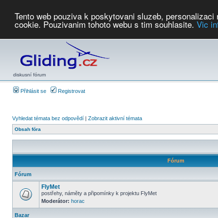
Tento web pouziva k poskytovani sluzeb, personalizaci
cookie. Pouzivanim tohoto webu s tim souhlasite.
Vic i
Počasí
Soutěže
2026:
AZ Cup
Podbrdsky pohar
JPJ
WGC
PMCR
FL
PreWWGC
Saf
diskusní fórum
Přihlásit se
Registrovat
Vyhledat témata bez odpovědí
|
Zobrazit aktivní témata
Obsah fóra
Fórum
Fórum
FlyMet
postřehy, náměty a připomínky k projektu FlyMet
Moderátor:
horac
Bazar