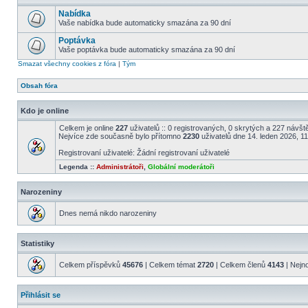
Nabídka
Vaše nabídka bude automaticky smazána za 90 dní
Poptávka
Vaše poptávka bude automaticky smazána za 90 dní
Smazat všechny cookies z fóra
|
Tým
Obsah fóra
Kdo je online
Celkem je online
227
uživatelů :: 0 registrovaných, 0 skrytých a 227 návště
Nejvíce zde současně bylo přítomno
2230
uživatelů dne 14. leden 2026, 1
Registrovaní uživatelé: Žádní registrovaní uživatelé
Legenda ::
Administrátoři
,
Globální moderátoři
Narozeniny
Dnes nemá nikdo narozeniny
Statistiky
Celkem příspěvků
45676
| Celkem témat
2720
| Celkem členů
4143
| Nejn
Přihlásit se