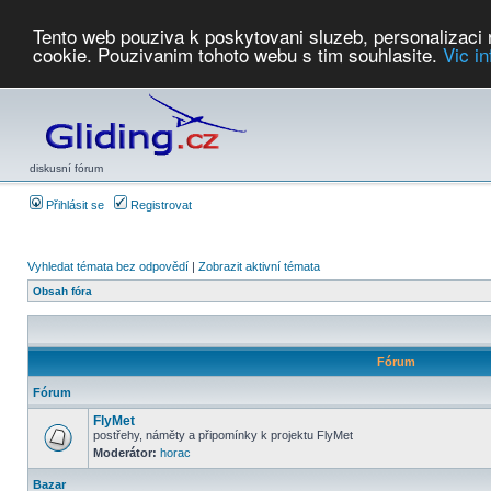
Tento web pouziva k poskytovani sluzeb, personalizaci
cookie. Pouzivanim tohoto webu s tim souhlasite.
Vic i
Počasí
Soutěže
2026:
AZ Cup
Podbrdsky pohar
JPJ
WGC
PMCR
FL
PreWWGC
Saf
diskusní fórum
Přihlásit se
Registrovat
Vyhledat témata bez odpovědí
|
Zobrazit aktivní témata
Obsah fóra
Fórum
Fórum
FlyMet
postřehy, náměty a připomínky k projektu FlyMet
Moderátor:
horac
Bazar