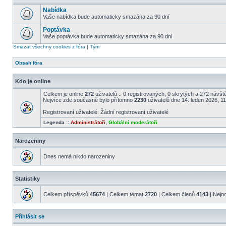
Nabídka
Vaše nabídka bude automaticky smazána za 90 dní
Poptávka
Vaše poptávka bude automaticky smazána za 90 dní
Smazat všechny cookies z fóra
|
Tým
Obsah fóra
Kdo je online
Celkem je online
272
uživatelů :: 0 registrovaných, 0 skrytých a 272 návště
Nejvíce zde současně bylo přítomno
2230
uživatelů dne 14. leden 2026, 1
Registrovaní uživatelé: Žádní registrovaní uživatelé
Legenda ::
Administrátoři
,
Globální moderátoři
Narozeniny
Dnes nemá nikdo narozeniny
Statistiky
Celkem příspěvků
45674
| Celkem témat
2720
| Celkem členů
4143
| Nejn
Přihlásit se