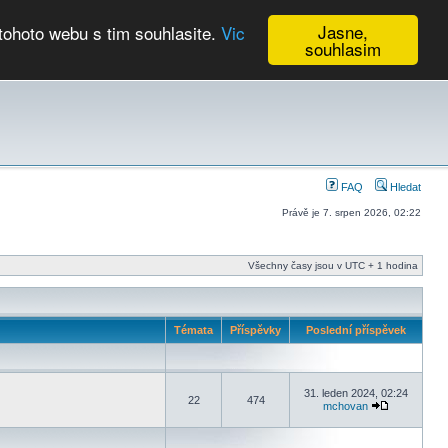
Jasne,
tohoto webu s tim souhlasite.
Vic
souhlasim
Kalendář
FAQ
Hledat
Právě je 7. srpen 2026, 02:22
Všechny časy jsou v UTC + 1 hodina
Témata
Příspěvky
Poslední příspěvek
31. leden 2024, 02:24
22
474
mchovan