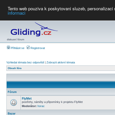
Tento web pouziva k poskytovani sluzeb, personalizaci
informaci
Počasí
Soutěže
2026:
AZ Cup
Podbrdsky pohar
JPJ
WGC
PMCR
FL
PreWWGC
Saf
diskusní fórum
Přihlásit se
Registrovat
Vyhledat témata bez odpovědí
|
Zobrazit aktivní témata
Obsah fóra
Fórum
FlyMet
postřehy, náměty a připomínky k projektu FlyMet
Moderátor:
horac
Bazar