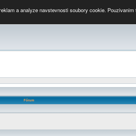
 reklam a analyze navstevnosti soubory cookie. Pouzivanim 
ari
PMCRj
TCup
EGC
DGC
PPV
RP
JWGC
RP
HOP
GGP
CPS On-line
archiv »
SK
Fórum