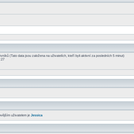
vníků (Tato data jsou založena na uživatelích, kteří byli aktivní za posledních 5 minut)
1:27
ovějším uživatelem je
Jessica