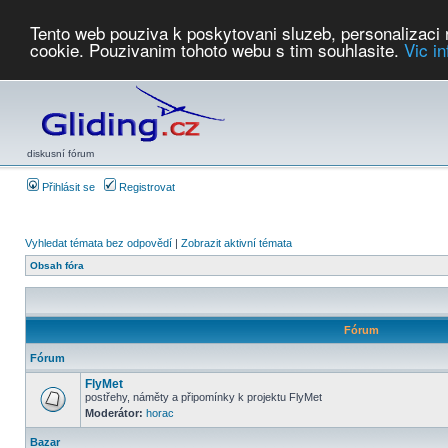
Tento web pouziva k poskytovani sluzeb, personalizaci
cookie. Pouzivanim tohoto webu s tim souhlasite.
Vic i
Počasí
Soutěže
2026:
AZ Cup
Podbrdsky pohar
JPJ
WGC
PMCR
FL
PreWWGC
Saf
diskusní fórum
Přihlásit se
Registrovat
Vyhledat témata bez odpovědí
|
Zobrazit aktivní témata
Obsah fóra
Fórum
Fórum
FlyMet
postřehy, náměty a připomínky k projektu FlyMet
Moderátor:
horac
Bazar