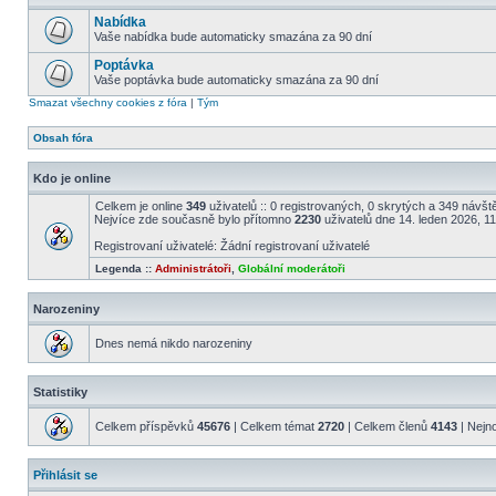
Nabídka
Vaše nabídka bude automaticky smazána za 90 dní
Poptávka
Vaše poptávka bude automaticky smazána za 90 dní
Smazat všechny cookies z fóra
|
Tým
Obsah fóra
Kdo je online
Celkem je online
349
uživatelů :: 0 registrovaných, 0 skrytých a 349 návště
Nejvíce zde současně bylo přítomno
2230
uživatelů dne 14. leden 2026, 1
Registrovaní uživatelé: Žádní registrovaní uživatelé
Legenda ::
Administrátoři
,
Globální moderátoři
Narozeniny
Dnes nemá nikdo narozeniny
Statistiky
Celkem příspěvků
45676
| Celkem témat
2720
| Celkem členů
4143
| Nejn
Přihlásit se