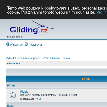
Tento web pouziva k poskytovani sluzeb, personalizaci
cookie. Pouzivanim tohoto webu s tim souhlasite.
Vic i
Počasí
Soutěže
2026:
AZ Cup
Podbrdsky pohar
JPJ
WGC
PMCR
FL
PreWWGC
Saf
diskusní fórum
Přihlásit se
Registrovat
Vyhledat témata bez odpovědí
|
Zobrazit aktivní témata
Obsah fóra
Fórum
Fórum
FlyMet
postřehy, náměty a připomínky k projektu FlyMet
Moderátor:
horac
Bazar