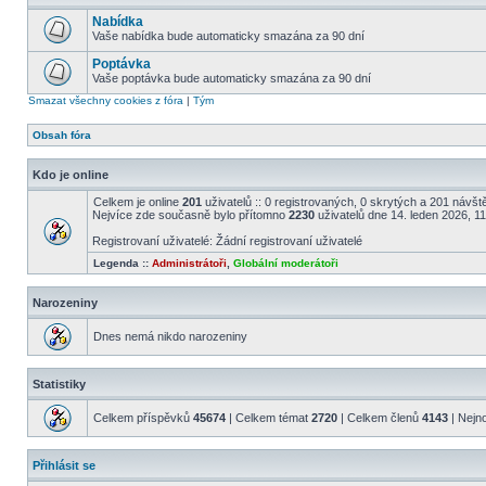
Nabídka
Vaše nabídka bude automaticky smazána za 90 dní
Poptávka
Vaše poptávka bude automaticky smazána za 90 dní
Smazat všechny cookies z fóra
|
Tým
Obsah fóra
Kdo je online
Celkem je online
201
uživatelů :: 0 registrovaných, 0 skrytých a 201 návště
Nejvíce zde současně bylo přítomno
2230
uživatelů dne 14. leden 2026, 1
Registrovaní uživatelé: Žádní registrovaní uživatelé
Legenda ::
Administrátoři
,
Globální moderátoři
Narozeniny
Dnes nemá nikdo narozeniny
Statistiky
Celkem příspěvků
45674
| Celkem témat
2720
| Celkem členů
4143
| Nejn
Přihlásit se