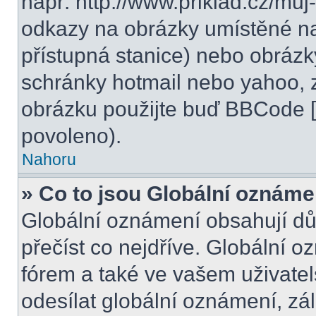
např. http://www.priklad.cz/mu
odkazy na obrázky umístěné na
přístupná stanice) nebo obrázk
schránky hotmail nebo yahoo, 
obrázku použijte buď BBCode [i
povoleno).
Nahoru
» Co to jsou Globální oznáme
Globální oznámení obsahují důle
přečíst co nejdříve. Globální 
fórem a také ve vašem uživatel
odesílat globální oznámení, zá