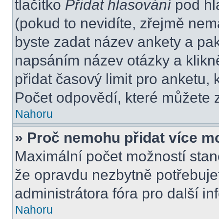
tlačítko
Přidat hlasování
pod hl
(pokud to nevidíte, zřejmě nem
byste zadat název ankety a pa
napsáním název otázky a klikn
přidat časový limit pro anket
Počet odpovědí, které můžete z
Nahoru
» Proč nemohu přidat více m
Maximální počet možností stano
že opravdu nezbytně potřebujet
administrátora fóra pro další i
Nahoru