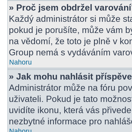
» Proč jsem obdržel varován
Každý administrátor si může sta
pokud je porušíte, může vám bý
na vědomí, že toto je plně v k
Group nemá s vydáváním varov
Nahoru
» Jak mohu nahlásit příspě
Administrátor může na fóru pov
uživateli. Pokud je tato možno
uvidíte ikonu, která vás přived
nezbytné informace pro nahláš
Nahoru