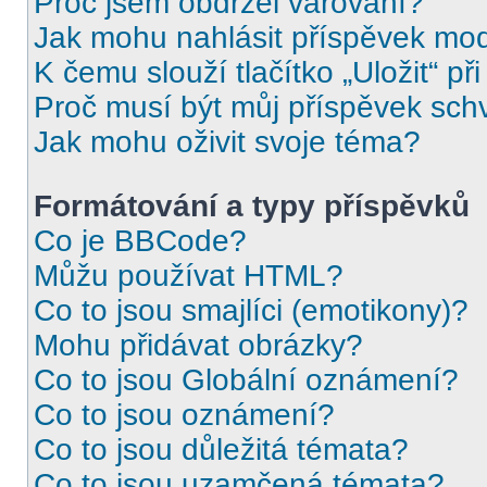
Proč jsem obdržel varování?
Jak mohu nahlásit příspěvek mo
K čemu slouží tlačítko „Uložit“ př
Proč musí být můj příspěvek sch
Jak mohu oživit svoje téma?
Formátování a typy příspěvků
Co je BBCode?
Můžu používat HTML?
Co to jsou smajlíci (emotikony)?
Mohu přidávat obrázky?
Co to jsou Globální oznámení?
Co to jsou oznámení?
Co to jsou důležitá témata?
Co to jsou uzamčená témata?