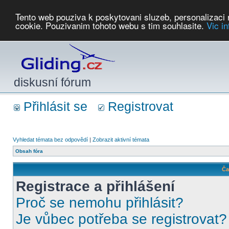
Tento web pouziva k poskytovani sluzeb, personalizaci
cookie. Pouzivanim tohoto webu s tim souhlasite.
Vic i
Počasí
Soutěže
2026:
AZ Cup
Podbrdsky pohar
JPJ
WGC
PMCR
FL
PreWWGC
Saf
diskusní fórum
Přihlásit se
Registrovat
Vyhledat témata bez odpovědí
|
Zobrazit aktivní témata
Obsah fóra
Ča
Registrace a přihlášení
Proč se nemohu přihlásit?
Je vůbec potřeba se registrovat?