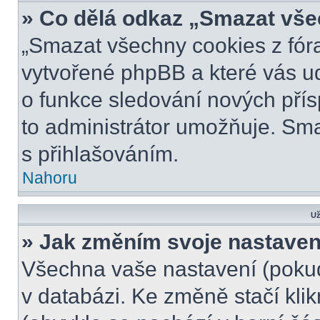
» Co dělá odkaz „Smazat vše
„Smazat všechny cookies z fóra
vytvořené phpBB a které vás udr
o funkce sledování nových pří
to administrátor umožňuje. Sm
s přihlašováním.
Nahoru
Už
» Jak změním svoje nastaven
Všechna vaše nastavení (pokud 
v databázi. Ke změně stačí kli