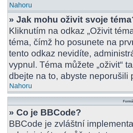
Nahoru
» Jak mohu oživit svoje téma
Kliknutím na odkaz „Oživit téma
téma, čímž ho posunete na prv
tento odkaz nevidíte, administ
vypnul. Téma můžete „oživit“ t
dbejte na to, abyste neporušili 
Nahoru
Formát
» Co je BBCode?
BBCode je zvláštní implementa