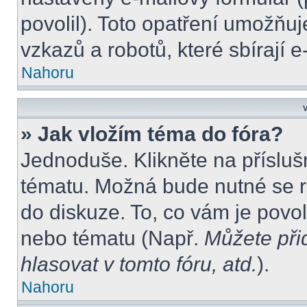
povolil). Toto opatření umožňu
vzkazů a robotů, které sbírají 
Nahoru
V
» Jak vložím téma do fóra?
Jednoduše. Klikněte na přísluš
tématu. Možná bude nutné se re
do diskuze. To, co vám je povo
nebo tématu (Např.
Můžete při
hlasovat v tomto fóru, atd.
).
Nahoru