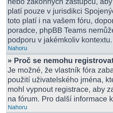
nebo zákonných zástupců, aby t
platí pouze v jurisdikci Spojenýc
toto platí i na vašem fóru, do
poradce, phpBB Teams nemůže
podporu v jakémkoliv kontextu.
Nahoru
» Proč se nemohu registrova
Je možné, že vlastník fóra zab
použití uživatelského jména, kter
mohl vypnout registrace, aby z
na fórum. Pro další informace k
Nahoru