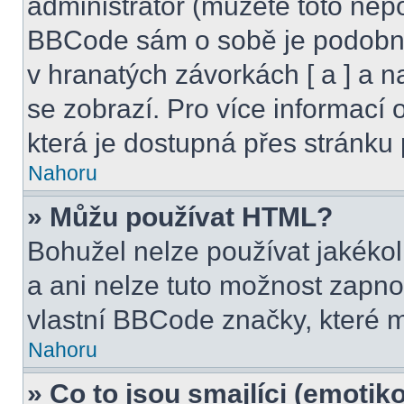
administrátor (můžete toto nepo
BBCode sám o sobě je podobný
v hranatých závorkách [ a ] a na
se zobrazí. Pro více informací
která je dostupná přes stránku 
Nahoru
» Můžu používat HTML?
Bohužel nelze používat jakéko
a ani nelze tuto možnost zapno
vlastní BBCode značky, které
Nahoru
» Co to jsou smajlíci (emotik