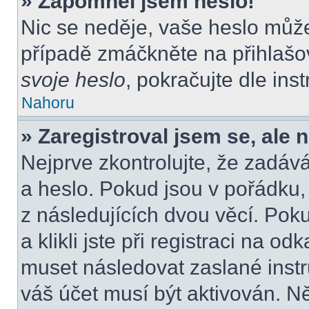
» Zapomněl jsem heslo!
Nic se neděje, vaše heslo můž
případě zmáčkněte na přihlašov
svoje heslo
, pokračujte dle ins
Nahoru
» Zaregistroval jsem se, ale 
Nejprve zkontrolujte, že zadáv
a heslo. Pokud jsou v pořádku
z následujících dvou věcí. P
a klikli jste při registraci na od
muset následovat zaslané instr
váš účet musí být aktivován. N