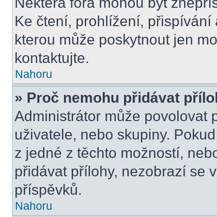
Některá fóra mohou být znepří
Ke čtení, prohlížení, přispívání 
kterou může poskytnout jen mod
kontaktujte.
Nahoru
» Proč nemohu přidávat příl
Administrátor může povolovat př
uživatele, nebo skupiny. Poku
z jedné z těchto možností, neb
přidávat přílohy, nezobrazí se 
příspěvků.
Nahoru