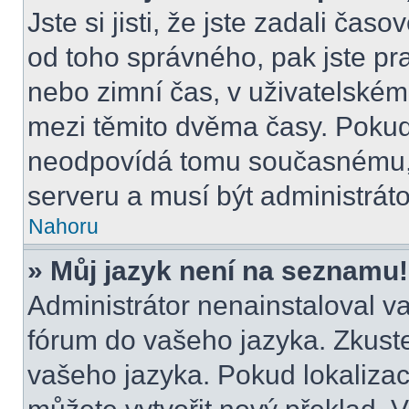
Jste si jisti, že jste zadali čas
od toho správného, pak jste pr
nebo zimní čas, v uživatelské
mezi těmito dvěma časy. Poku
neodpovídá tomu současnému, 
serveru a musí být administrát
Nahoru
» Můj jazyk není na seznamu!
Administrátor nenainstaloval va
fórum do vašeho jazyka. Zkuste
vašeho jazyka. Pokud lokalizac