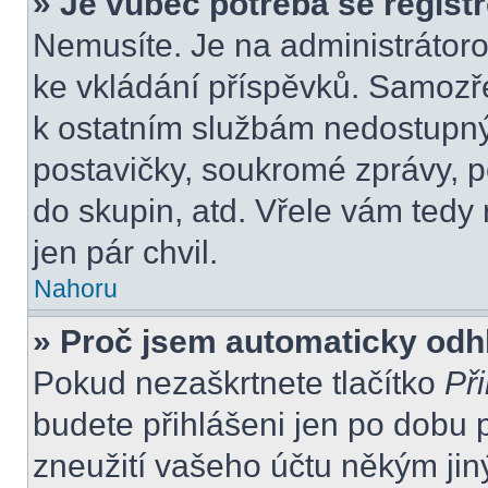
» Je vůbec potřeba se regist
Nemusíte. Je na administrátorovi
ke vkládání příspěvků. Samozře
k ostatním službám nedostupn
postavičky, soukromé zprávy, po
do skupin, atd. Vřele vám tedy
jen pár chvil.
Nahoru
» Proč jsem automaticky odh
Pokud nezaškrtnete tlačítko
Při
budete přihlášeni jen po dobu 
zneužití vašeho účtu někým jiný