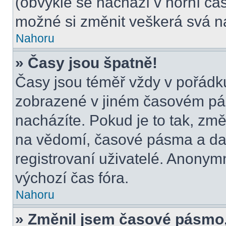
(obvykle se nachází v horní čás
možné si změnit veškerá svá n
Nahoru
» Časy jsou špatně!
Časy jsou téměř vždy v pořádku
zobrazené v jiném časovém pá
nacházíte. Pokud je to tak, změ
na vědomí, časové pásma a dal
registrovaní uživatelé. Anony
výchozí čas fóra.
Nahoru
» Změnil jsem časové pásmo, a