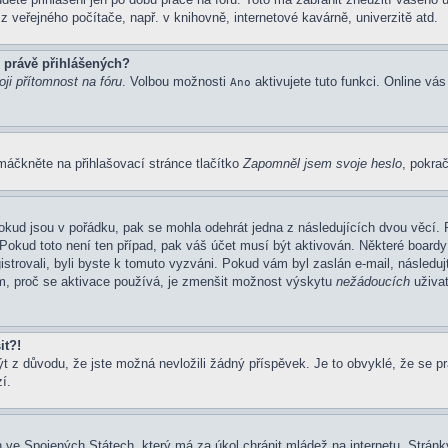
 veřejného počítače, např. v knihovně, internetové kavárně, univerzitě atd.
 právě přihlášených?
ji přítomnost na fóru
. Volbou možnosti
aktivujete tuto funkci. Online vá
Ano
máčkněte na přihlašovací stránce tlačítko
Zapomněl jsem svoje heslo
, pokrač
okud jsou v pořádku, pak se mohla odehrát jedna z následujících dvou věcí. 
Pokud toto není ten případ, pak váš účet musí být aktivován. Některé boardy
gistrovali, byli byste k tomuto vyzváni. Pokud vám byl zaslán e-mail, následu
em, proč se aktivace používá, je zmenšit možnost výskytu
nežádoucích
uživat
it?!
z důvodu, že jste možná nevložili žádný příspěvek. Je to obvyklé, že se prav
í.
 ve Spojených Státech, který má za úkol chránit mládež na internetu. Stránky