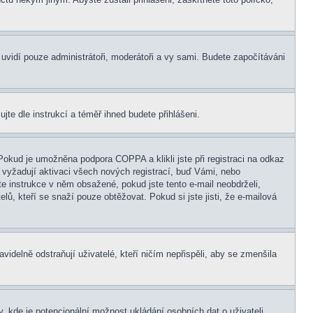
s uvidí pouze administrátoři, moderátoři a vy sami. Budete započítáváni
ujte dle instrukcí a téměř ihned budete přihlášeni.
Pokud je umožněna podpora COPPA a klikli jste při registraci na odkaz
 vyžadují aktivaci všech nových registrací, buď Vámi, nebo
jte instrukce v něm obsažené, pokud jste tento e-mail neobdrželi,
elů, kteří se snaží pouze obtěžovat. Pokud si jste jisti, že e-mailová
idelně odstraňují uživatelé, kteří ničím nepřispěli, aby se zmenšila
, kde je potencionální možnost ukládání osobních dat o uživateli,