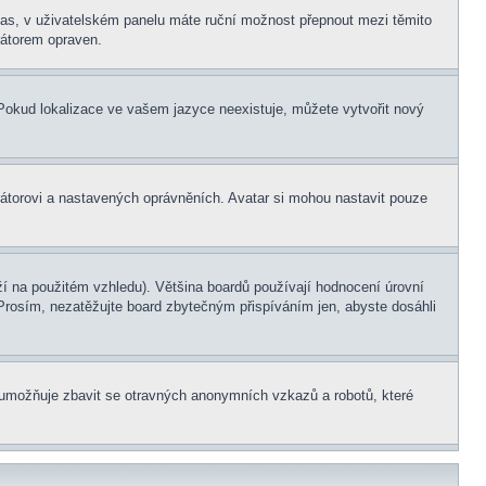
í čas, v uživatelském panelu máte ruční možnost přepnout mezi těmito
átorem opraven.
. Pokud lokalizace ve vašem jazyce neexistuje, můžete vytvořit nový
rátorovi a nastavených oprávněních. Avatar si mohou nastavit pouze
í na použitém vzhledu). Většina boardů používají hodnocení úrovní
. Prosím, nezatěžujte board zbytečným přispíváním jen, abyste dosáhli
ní umožňuje zbavit se otravných anonymních vzkazů a robotů, které