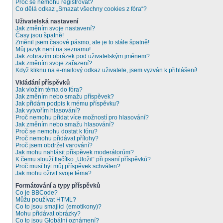
Proč se nemohu registrovat?
Co dělá odkaz „Smazat všechny cookies z fóra“?
Uživatelská nastavení
Jak změním svoje nastavení?
Časy jsou špatně!
Změnil jsem časové pásmo, ale je to stále špatně!
Můj jazyk není na seznamu!
Jak zobrazím obrázek pod uživatelským jménem?
Jak změním svoje zařazení?
Když kliknu na e-mailový odkaz uživatele, jsem vyzván k přihlášení!
Vkládání příspěvků
Jak vložím téma do fóra?
Jak změním nebo smažu příspěvek?
Jak přidám podpis k mému příspěvku?
Jak vytvořím hlasování?
Proč nemohu přidat více možností pro hlasování?
Jak změním nebo smažu hlasování?
Proč se nemohu dostat k fóru?
Proč nemohu přidávat přílohy?
Proč jsem obdržel varování?
Jak mohu nahlásit příspěvek moderátorům?
K čemu slouží tlačítko „Uložit“ při psaní příspěvků?
Proč musí být můj příspěvek schválen?
Jak mohu oživit svoje téma?
Formátování a typy příspěvků
Co je BBCode?
Můžu používat HTML?
Co to jsou smajlíci (emotikony)?
Mohu přidávat obrázky?
Co to jsou Globální oznámení?