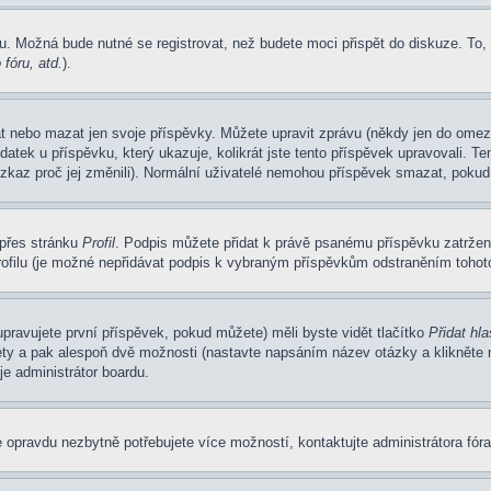
u. Možná bude nutné se registrovat, než budete moci přispět do diskuze. To,
fóru, atd.
).
at nebo mazat jen svoje příspěvky. Můžete upravit zprávu (někdy jen do omez
atek u příspěvku, který ukazuje, kolikrát jste tento příspěvek upravovali. 
 vzkaz proč jej změnili). Normální uživatelé nemohou příspěvek smazat, pokud
 přes stránku
Profil
. Podpis můžete přidat k právě psanému příspěvku zatrže
ofilu (je možné nepřidávat podpis k vybraným příspěvkům odstraněním tohoto
pravujete první příspěvek, pokud můžete) měli byste vidět tlačítko
Přidat hl
ety a pak alespoň dvě možnosti (nastavte napsáním název otázky a klikněte
e administrátor boardu.
 opravdu nezbytně potřebujete více možností, kontaktujte administrátora fóra