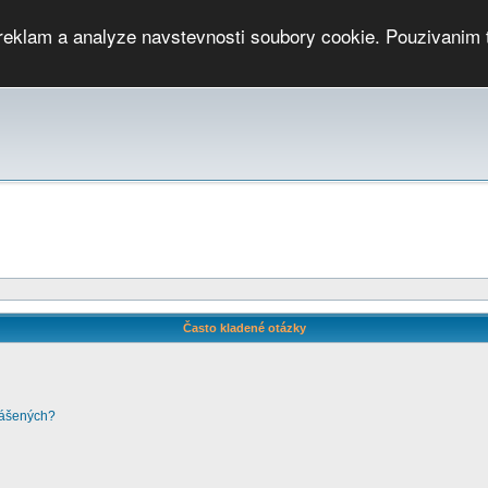
 reklam a analyze navstevnosti soubory cookie. Pouzivanim 
ari
PMCRj
TCup
EGC
DGC
PPV
RP
JWGC
RP
HOP
GGP
CPS On-line
archiv »
SK
Často kladené otázky
lášených?