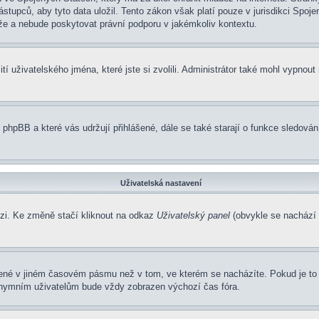
pců, aby tyto data uložil. Tento zákon však platí pouze v jurisdikci Spojených
 a nebude poskytovat právní podporu v jakémkoliv kontextu.
í uživatelského jména, které jste si zvolili. Administrátor také mohl vypnout
 phpBB a které vás udržují přihlášené, dále se také starají o funkce sledová
Uživatelská nastavení
ázi. Ke změně stačí kliknout na odkaz
Uživatelský panel
(obvykle se nachází 
zené v jiném časovém pásmu než v tom, ve kterém se nacházíte. Pokud je to 
nonymním uživatelům bude vždy zobrazen výchozí čas fóra.