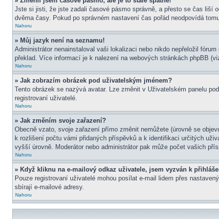
» Změnil jsem časové pásmo, ale je to stále špatně!
Jste si jisti, že jste zadali časové pásmo správně, a přesto se čas liš
dvěma časy. Pokud po správném nastavení čas pořád neodpovídá tomu 
Nahoru
» Můj jazyk není na seznamu!
Administrátor nenainstaloval vaši lokalizaci nebo nikdo nepřeložil fór
překlad. Více informací je k nalezení na webových stránkách phpBB (viz
Nahoru
» Jak zobrazím obrázek pod uživatelským jménem?
Tento obrázek se nazývá avatar. Lze změnit v Uživatelském panelu pod 
registrovaní uživatelé.
Nahoru
» Jak změním svoje zařazení?
Obecně vzato, svoje zařazení přímo změnit nemůžete (úrovně se objevu
k rozlišení počtu vámi přidaných příspěvků a k identifikaci určitých už
vyšší úrovně. Moderátor nebo administrátor pak může počet vašich přís
Nahoru
» Když kliknu na e-mailový odkaz uživatele, jsem vyzván k přihláše
Pouze registrovaní uživatelé mohou posílat e-mail lidem přes nastavený
sbírají e-mailové adresy.
Nahoru