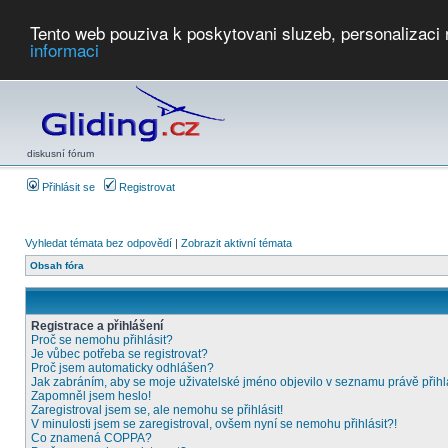
Tento web pouziva k poskytovani sluzeb, personalizaci
informaci
Počasí
Soutěže
2026:
AZ Cup
Podbrdsky pohar
JPJ
WGC
PMCR
FL
PreWWGC
Saf
diskusní fórum
Přihlásit se
Registrovat
Vyhledat témata bez odpovědí
|
Zobrazit aktivní témata
Obsah fóra
Registrace a přihlášení
Proč se nemohu přihlásit?
Je vůbec potřeba se registrovat?
Proč jsem automaticky odhlášen?
Jak zabráním, aby se moje uživatelské jméno objevilo v seznamu právě přih
Zapomněl jsem heslo!
Zaregistroval jsem se, ale nemohu se přihlásit!
V minulosti jsem se zaregistroval, ovšem nyní se nemohu přihlásit?!
Co znamená COPPA?