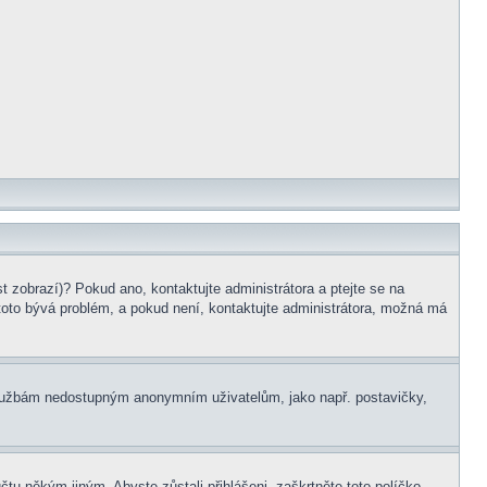
t zobrazí)? Pokud ano, kontaktujte administrátora a ptejte se na
e toto bývá problém, a pokud není, kontaktujte administrátora, možná má
m službám nedostupným anonymním uživatelům, jako např. postavičky,
čtu někým jiným. Abyste zůstali přihlášeni, zaškrtněte toto políčko,