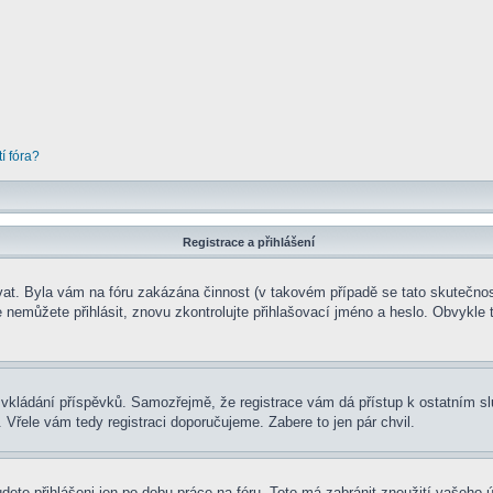
í fóra?
Registrace a přihlášení
rovat. Byla vám na fóru zakázána činnost (v takovém případě se tato skutečnos
 se nemůžete přihlásit, znovu zkontrolujte přihlašovací jméno a heslo. Obvykl
t ke vkládání příspěvků. Samozřejmě, že registrace vám dá přístup k ostatní
 Vřele vám tedy registraci doporučujeme. Zabere to jen pár chvil.
udete přihlášeni jen po dobu práce na fóru. Toto má zabránit zneužití vašeho ú