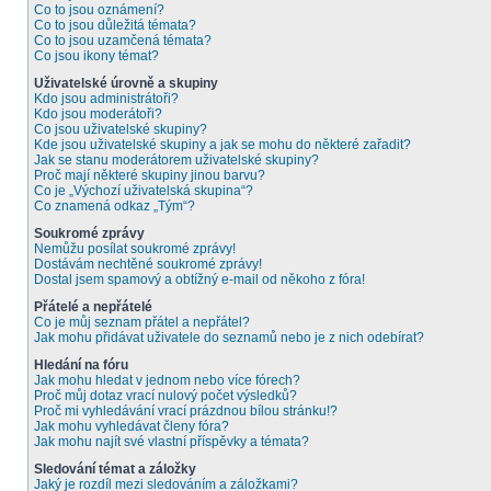
Co to jsou oznámení?
Co to jsou důležitá témata?
Co to jsou uzamčená témata?
Co jsou ikony témat?
Uživatelské úrovně a skupiny
Kdo jsou administrátoři?
Kdo jsou moderátoři?
Co jsou uživatelské skupiny?
Kde jsou uživatelské skupiny a jak se mohu do některé zařadit?
Jak se stanu moderátorem uživatelské skupiny?
Proč mají některé skupiny jinou barvu?
Co je „Výchozí uživatelská skupina“?
Co znamená odkaz „Tým“?
Soukromé zprávy
Nemůžu posílat soukromé zprávy!
Dostávám nechtěné soukromé zprávy!
Dostal jsem spamový a obtížný e-mail od někoho z fóra!
Přátelé a nepřátelé
Co je můj seznam přátel a nepřátel?
Jak mohu přidávat uživatele do seznamů nebo je z nich odebírat?
Hledání na fóru
Jak mohu hledat v jednom nebo více fórech?
Proč můj dotaz vrací nulový počet výsledků?
Proč mi vyhledávání vrací prázdnou bílou stránku!?
Jak mohu vyhledávat členy fóra?
Jak mohu najít své vlastní příspěvky a témata?
Sledování témat a záložky
Jaký je rozdíl mezi sledováním a záložkami?