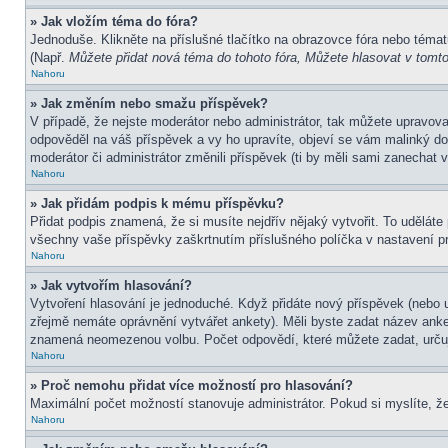
» Jak vložím téma do fóra?
Jednoduše. Klikněte na příslušné tlačítko na obrazovce fóra nebo témat
(Např.
Můžete přidat nová téma do tohoto fóra, Můžete hlasovat v tomto 
Nahoru
» Jak změním nebo smažu příspěvek?
V případě, že nejste moderátor nebo administrátor, tak můžete upravov
odpověděl na váš příspěvek a vy ho upravíte, objeví se vám malinký dod
moderátor či administrátor změnili příspěvek (ti by měli sami zanechat
Nahoru
» Jak přidám podpis k mému příspěvku?
Přidat podpis znamená, že si musíte nejdřív nějaký vytvořit. To uděláte
všechny vaše příspěvky zaškrtnutím příslušného políčka v nastavení pr
Nahoru
» Jak vytvořím hlasování?
Vytvoření hlasování je jednoduché. Když přidáte nový příspěvek (nebo u
zřejmě nemáte oprávnění vytvářet ankety). Měli byste zadat název ank
znamená neomezenou volbu. Počet odpovědí, které můžete zadat, určuj
Nahoru
» Proč nemohu přidat více možností pro hlasování?
Maximální počet možností stanovuje administrátor. Pokud si myslíte, že
Nahoru