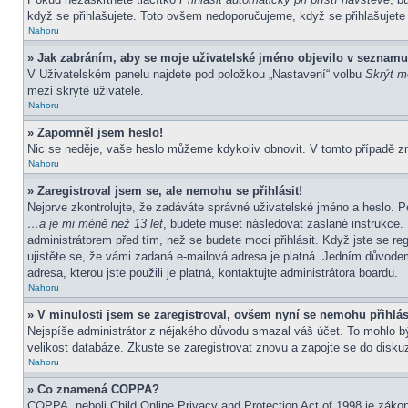
když se přihlašujete. Toto ovšem nedoporučujeme, když se přihlašujete z
Nahoru
» Jak zabráním, aby se moje uživatelské jméno objevilo v seznamu
V Uživatelském panelu najdete pod položkou „Nastavení“ volbu
Skrýt mo
mezi skryté uživatele.
Nahoru
» Zapomněl jsem heslo!
Nic se neděje, vaše heslo můžeme kdykoliv obnovit. V tomto případě z
Nahoru
» Zaregistroval jsem se, ale nemohu se přihlásit!
Nejprve zkontrolujte, že zadáváte správné uživatelské jméno a heslo. P
…a je mi méně než 13 let
, budete muset následovat zaslané instrukce. 
administrátorem před tím, než se budete moci přihlásit. Když jste se re
ujistěte se, že vámi zadaná e-mailová adresa je platná. Jedním důvod
adresa, kterou jste použili je platná, kontaktujte administrátora boardu.
Nahoru
» V minulosti jsem se zaregistroval, ovšem nyní se nemohu přihlás
Nejspíše administrátor z nějakého důvodu smazal váš účet. To mohlo být 
velikost databáze. Zkuste se zaregistrovat znovu a zapojte se do diskuz
Nahoru
» Co znamená COPPA?
COPPA, neboli Child Online Privacy and Protection Act of 1998 je zákon