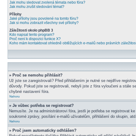
Jak mohu sledovat zvolená témata nebo fóra?
Jak mohu zrušit sledování témat?
Přílohy
Jaké přílohy jsou povolené na tomto fóru?
Jak si mohu zobrazit všechny své přílohy?
Záležitosti okolo phpBB 3
Kdo napsal tento program?
Proč není k dispozici funkce X?
Koho mám kontaktovat ohledně obtěžujících e-mailů nebo právních záležitost
» Proč se nemohu přihlásit?
Už jste se zaregistrovali? Před přihlášením je nutné se nejdříve regist
důvody. Pokud jste se registrovali, nebyli jste z fóra vyloučeni a stále
chybné nastavení fóra.
Nahoru
» Je vůbec potřeba se registrovat?
Nemusíte. Je na administrátorovi fóra, jestli je potřeba se registrova
soukromé zprávy, posílání e-mailů uživatelům, přihlášení do skupin, atd.
Nahoru
» Proč jsem automaticky odhlášen?
Pokud nezaškrtnete tlačítko
Přihlásit automaticky při příští návštěvě
, b