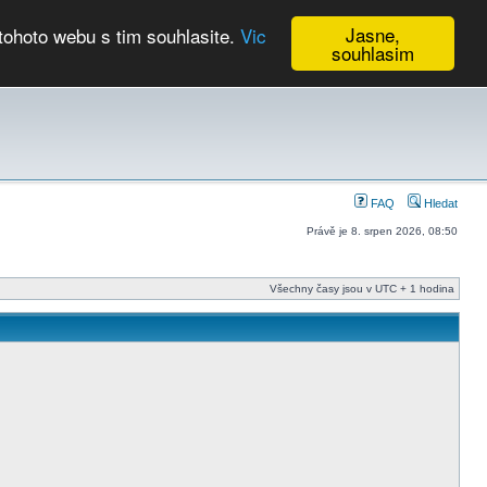
Jasne,
tohoto webu s tim souhlasite.
Vic
souhlasim
Kalendář
FAQ
Hledat
Právě je 8. srpen 2026, 08:50
Všechny časy jsou v UTC + 1 hodina