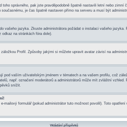
í od toho správného, pak jste pravděpodobně špatně nastavili letní nebo zimn
současnému, je čas špatně nastaven přímo na serveru a musí být administr
um do vašeho jazyka. Zkuste administrátora požádat o instalaci vašeho jazyka
 odkaz na stránkách fóra dole).
záložkou Profil. Způsoby jakými si můžete upravit avatar závisí na administ
jí pod vaším uživatelským jménem v tématech a na vašem profilu, což zálež
ivatelů, např. označení moderátorů a administrátorů může mít zvláštní vzhled
pěvků snížit.
ní!
 e-mailový formulář (pokud administrátor tuto možnost povolil). Toto opatře
Vkládání příspěvků