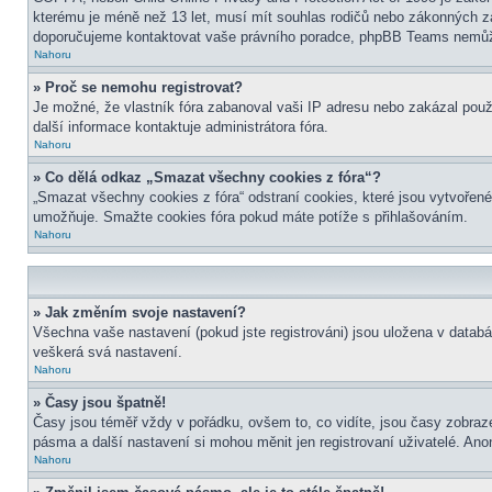
kterému je méně než 13 let, musí mít souhlas rodičů nebo zákonných zástu
doporučujeme kontaktovat vaše právního poradce, phpBB Teams nemůže
Nahoru
» Proč se nemohu registrovat?
Je možné, že vlastník fóra zabanoval vaši IP adresu nebo zakázal použit
další informace kontaktuje administrátora fóra.
Nahoru
» Co dělá odkaz „Smazat všechny cookies z fóra“?
„Smazat všechny cookies z fóra“ odstraní cookies, které jsou vytvořené
umožňuje. Smažte cookies fóra pokud máte potíže s přihlašováním.
Nahoru
» Jak změním svoje nastavení?
Všechna vaše nastavení (pokud jste registrováni) jsou uložena v datab
veškerá svá nastavení.
Nahoru
» Časy jsou špatně!
Časy jsou téměř vždy v pořádku, ovšem to, co vidíte, jsou časy zobra
pásma a další nastavení si mohou měnit jen registrovaní uživatelé. A
Nahoru