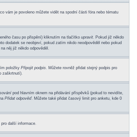
 co vám je povoleno můžete vidět na spodní části fóra nebo tématu
eného času po přispění) kliknutím na tlačítko
upravit
. Pokud již někdo
Tento dodatek se neobjeví, pokud zatím nikdo neodpověděl nebo pokud
 na něj již někdo odpověděl.
ním položky
Připojit podpis
. Můžete rovněž přidat stejný podpis pro
 zaškrtnutí).
asování
pod hlavním oknem na přidávání příspěvků (pokud to nevidíte,
 na
Přidat odpověď
. Můžete také přidat časový limit pro anketu, kde 0
 pro další informace.