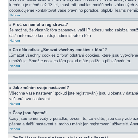
kterému je méně než 13 let, musí mít souhlas rodičů nebo zákonných zástu
doporučujeme kontaktovat vaše právního poradce, phpBB Teams nemůže
Nahoru
» Proč se nemohu registrovat?
Je možné, že vlastník fóra zabanoval vaši IP adresu nebo zakázal použit
další informace kontaktuje administrátora fóra.
Nahoru
» Co dělá odkaz „Smazat všechny cookies z fóra“?
„Smazat všechny cookies z fóra“ odstraní cookies, které jsou vytvořené
umožňuje. Smažte cookies fóra pokud máte potíže s přihlašováním.
Nahoru
» Jak změním svoje nastavení?
Všechna vaše nastavení (pokud jste registrováni) jsou uložena v datab
veškerá svá nastavení.
Nahoru
» Časy jsou špatně!
Časy jsou téměř vždy v pořádku, ovšem to, co vidíte, jsou časy zobra
pásma a další nastavení si mohou měnit jen registrovaní uživatelé. A
Nahoru