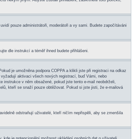
s uvidí pouze administrátoři, moderátoři a vy sami. Budete započítáváni
ujte dle instrukcí a téměř ihned budete přihlášeni.
Pokud je umožněna podpora COPPA a klikli jste při registraci na odkaz
 vyžadují aktivaci všech nových registrací, buď Vámi, nebo
jte instrukce v něm obsažené, pokud jste tento e-mail neobdrželi,
elů, kteří se snaží pouze obtěžovat. Pokud si jste jisti, že e-mailová
idelně odstraňují uživatelé, kteří ničím nepřispěli, aby se zmenšila
, kde je potencionální možnost ukládání osobních dat o uživateli,