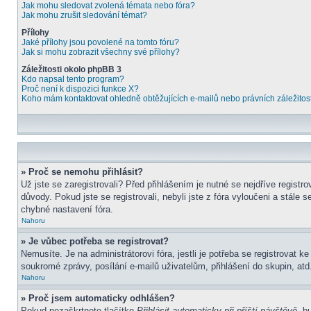
Jak mohu sledovat zvolená témata nebo fóra?
Jak mohu zrušit sledování témat?
Přílohy
Jaké přílohy jsou povolené na tomto fóru?
Jak si mohu zobrazit všechny své přílohy?
Záležitosti okolo phpBB 3
Kdo napsal tento program?
Proč není k dispozici funkce X?
Koho mám kontaktovat ohledně obtěžujících e-mailů nebo právních záležitost
» Proč se nemohu přihlásit?
Už jste se zaregistrovali? Před přihlášením je nutné se nejdříve regist
důvody. Pokud jste se registrovali, nebyli jste z fóra vyloučeni a stále
chybné nastavení fóra.
Nahoru
» Je vůbec potřeba se registrovat?
Nemusíte. Je na administrátorovi fóra, jestli je potřeba se registrova
soukromé zprávy, posílání e-mailů uživatelům, přihlášení do skupin, atd.
Nahoru
» Proč jsem automaticky odhlášen?
Pokud nezaškrtnete tlačítko
Přihlásit automaticky při příští návštěvě
, b