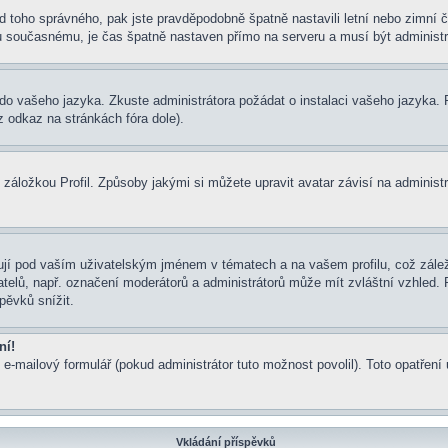
í od toho správného, pak jste pravděpodobně špatně nastavili letní nebo zimn
současnému, je čas špatně nastaven přímo na serveru a musí být administr
um do vašeho jazyka. Zkuste administrátora požádat o instalaci vašeho jazyka
 odkaz na stránkách fóra dole).
záložkou Profil. Způsoby jakými si můžete upravit avatar závisí na administ
jí pod vaším uživatelským jménem v tématech a na vašem profilu, což zálež
ivatelů, např. označení moderátorů a administrátorů může mít zvláštní vzhled
pěvků snížit.
ní!
 e-mailový formulář (pokud administrátor tuto možnost povolil). Toto opatře
Vkládání příspěvků