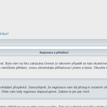
í fóra?
Registrace a přihlášení
rovat. Byla vám na fóru zakázána činnost (v takovém případě se tato skutečnos
 se nemůžete přihlásit, znovu zkontrolujte přihlašovací jméno a heslo. Obvykl
t ke vkládání příspěvků. Samozřejmě, že registrace vám dá přístup k ostatní
 Vřele vám tedy registraci doporučujeme. Zabere to jen pár chvil.
udete přihlášeni jen po dobu práce na fóru. Toto má zabránit zneužití vašeho ú