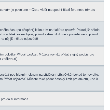
 co vám je povoleno můžete vidět na spodní části fóra nebo tématu
eného času po přispění) kliknutím na tlačítko
upravit
. Pokud již někdo
Tento dodatek se neobjeví, pokud zatím nikdo neodpověděl nebo pokud
 na něj již někdo odpověděl.
ním položky
Připojit podpis
. Můžete rovněž přidat stejný podpis pro
 zaškrtnutí).
asování
pod hlavním oknem na přidávání příspěvků (pokud to nevidíte,
 na
Přidat odpověď
. Můžete také přidat časový limit pro anketu, kde 0
 pro další informace.