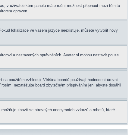
í čas, v uživatelském panelu máte ruční možnost přepnout mezi těmito
átorem opraven.
. Pokud lokalizace ve vašem jazyce neexistuje, můžete vytvořit nový
rátorovi a nastavených oprávněních. Avatar si mohou nastavit pouze
í na použitém vzhledu). Většina boardů používají hodnocení úrovní
. Prosím, nezatěžujte board zbytečným přispíváním jen, abyste dosáhli
ní umožňuje zbavit se otravných anonymních vzkazů a robotů, které