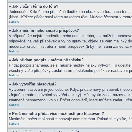
» Jak vložím téma do fóra?
Jednoduše. Klikněte na příslušné tlačítko na obrazovce fóra nebo témat
(Např.
Můžete přidat nová téma do tohoto fóra, Můžete hlasovat v tomto 
Nahoru
» Jak změním nebo smažu příspěvek?
V případě, že nejste moderátor nebo administrátor, tak můžete upravov
odpověděl na váš příspěvek a vy ho upravíte, objeví se vám malinký dod
moderátor či administrátor změnili příspěvek (ti by měli sami zanechat
Nahoru
» Jak přidám podpis k mému příspěvku?
Přidat podpis znamená, že si musíte nejdřív nějaký vytvořit. To uděláte
všechny vaše příspěvky zaškrtnutím příslušného políčka v nastavení pr
Nahoru
» Jak vytvořím hlasování?
Vytvoření hlasování je jednoduché. Když přidáte nový příspěvek (nebo u
zřejmě nemáte oprávnění vytvářet ankety). Měli byste zadat název ank
znamená neomezenou volbu. Počet odpovědí, které můžete zadat, určuj
Nahoru
» Proč nemohu přidat více možností pro hlasování?
Maximální počet možností stanovuje administrátor. Pokud si myslíte, že
Nahoru