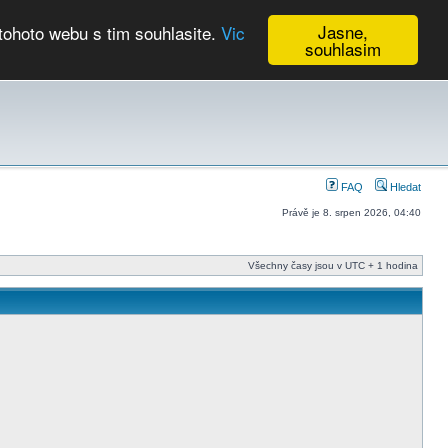
Jasne,
tohoto webu s tim souhlasite.
Vic
souhlasim
Kalendář
FAQ
Hledat
Právě je 8. srpen 2026, 04:40
Všechny časy jsou v UTC + 1 hodina