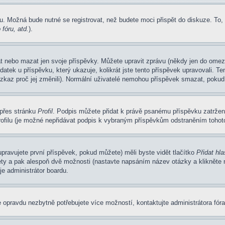
u. Možná bude nutné se registrovat, než budete moci přispět do diskuze. To,
fóru, atd.
).
at nebo mazat jen svoje příspěvky. Můžete upravit zprávu (někdy jen do omez
atek u příspěvku, který ukazuje, kolikrát jste tento příspěvek upravovali. 
 vzkaz proč jej změnili). Normální uživatelé nemohou příspěvek smazat, pokud
 přes stránku
Profil
. Podpis můžete přidat k právě psanému příspěvku zatrže
ofilu (je možné nepřidávat podpis k vybraným příspěvkům odstraněním tohoto
pravujete první příspěvek, pokud můžete) měli byste vidět tlačítko
Přidat hl
ety a pak alespoň dvě možnosti (nastavte napsáním název otázky a klikněte
e administrátor boardu.
 opravdu nezbytně potřebujete více možností, kontaktujte administrátora fóra