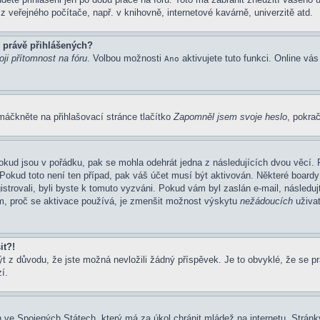
 veřejného počítače, např. v knihovně, internetové kavárně, univerzitě atd.
 právě přihlášených?
ji přítomnost na fóru
. Volbou možnosti
aktivujete tuto funkci. Online vá
Ano
máčkněte na přihlašovací stránce tlačítko
Zapomněl jsem svoje heslo
, pokrač
okud jsou v pořádku, pak se mohla odehrát jedna z následujících dvou věcí. 
Pokud toto není ten případ, pak váš účet musí být aktivován. Některé boardy
gistrovali, byli byste k tomuto vyzváni. Pokud vám byl zaslán e-mail, následu
em, proč se aktivace používá, je zmenšit možnost výskytu
nežádoucích
uživat
it?!
z důvodu, že jste možná nevložili žádný příspěvek. Je to obvyklé, že se prav
í.
 ve Spojených Státech, který má za úkol chránit mládež na internetu. Stránky