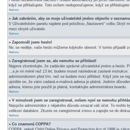
když se přihlašujete. Toto ovšem nedoporučujeme, když se přihlašujete z
Nahoru
» Jak zabráním, aby se moje uživatelské jméno objevilo v seznamu
V Uživatelském panelu najdete pod položkou „Nastavení“ volbu
Skrýt mo
mezi skryté uživatele.
Nahoru
» Zapomněl jsem heslo!
Nic se neděje, vaše heslo můžeme kdykoliv obnovit. V tomto případě z
Nahoru
» Zaregistroval jsem se, ale nemohu se přihlásit!
Nejprve zkontrolujte, že zadáváte správné uživatelské jméno a heslo. P
…a je mi méně než 13 let
, budete muset následovat zaslané instrukce. 
administrátorem před tím, než se budete moci přihlásit. Když jste se re
ujistěte se, že vámi zadaná e-mailová adresa je platná. Jedním důvod
adresa, kterou jste použili je platná, kontaktujte administrátora boardu.
Nahoru
» V minulosti jsem se zaregistroval, ovšem nyní se nemohu přihlás
Nejspíše administrátor z nějakého důvodu smazal váš účet. To mohlo být 
velikost databáze. Zkuste se zaregistrovat znovu a zapojte se do diskuz
Nahoru
» Co znamená COPPA?
COPPA, neboli Child Online Privacy and Protection Act of 1998 je zákon