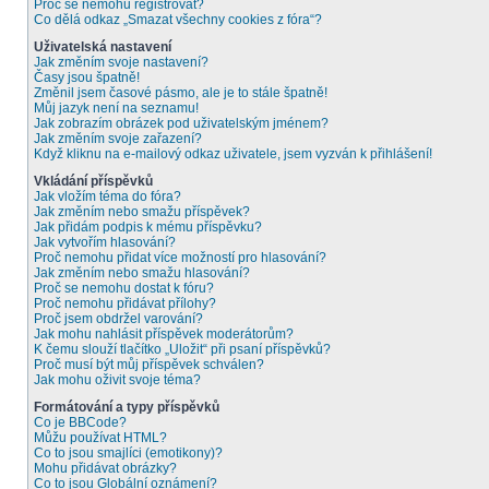
Proč se nemohu registrovat?
Co dělá odkaz „Smazat všechny cookies z fóra“?
Uživatelská nastavení
Jak změním svoje nastavení?
Časy jsou špatně!
Změnil jsem časové pásmo, ale je to stále špatně!
Můj jazyk není na seznamu!
Jak zobrazím obrázek pod uživatelským jménem?
Jak změním svoje zařazení?
Když kliknu na e-mailový odkaz uživatele, jsem vyzván k přihlášení!
Vkládání příspěvků
Jak vložím téma do fóra?
Jak změním nebo smažu příspěvek?
Jak přidám podpis k mému příspěvku?
Jak vytvořím hlasování?
Proč nemohu přidat více možností pro hlasování?
Jak změním nebo smažu hlasování?
Proč se nemohu dostat k fóru?
Proč nemohu přidávat přílohy?
Proč jsem obdržel varování?
Jak mohu nahlásit příspěvek moderátorům?
K čemu slouží tlačítko „Uložit“ při psaní příspěvků?
Proč musí být můj příspěvek schválen?
Jak mohu oživit svoje téma?
Formátování a typy příspěvků
Co je BBCode?
Můžu používat HTML?
Co to jsou smajlíci (emotikony)?
Mohu přidávat obrázky?
Co to jsou Globální oznámení?