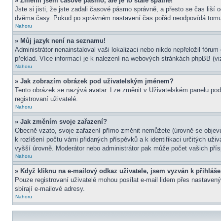
» Změnil jsem časové pásmo, ale je to stále špatně!
Jste si jisti, že jste zadali časové pásmo správně, a přesto se čas liš
dvěma časy. Pokud po správném nastavení čas pořád neodpovídá tomu 
Nahoru
» Můj jazyk není na seznamu!
Administrátor nenainstaloval vaši lokalizaci nebo nikdo nepřeložil fór
překlad. Více informací je k nalezení na webových stránkách phpBB (viz
Nahoru
» Jak zobrazím obrázek pod uživatelským jménem?
Tento obrázek se nazývá avatar. Lze změnit v Uživatelském panelu pod 
registrovaní uživatelé.
Nahoru
» Jak změním svoje zařazení?
Obecně vzato, svoje zařazení přímo změnit nemůžete (úrovně se objevu
k rozlišení počtu vámi přidaných příspěvků a k identifikaci určitých už
vyšší úrovně. Moderátor nebo administrátor pak může počet vašich přís
Nahoru
» Když kliknu na e-mailový odkaz uživatele, jsem vyzván k přihláše
Pouze registrovaní uživatelé mohou posílat e-mail lidem přes nastavený
sbírají e-mailové adresy.
Nahoru