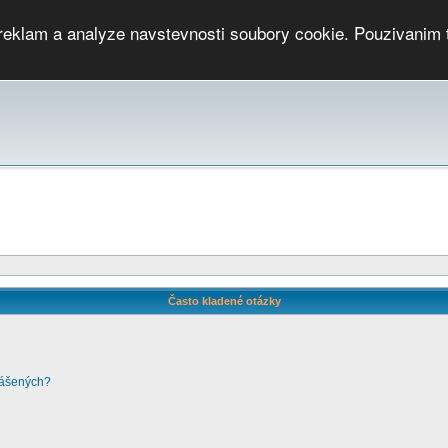
 reklam a analyze navstevnosti soubory cookie. Pouzivanim 
ari
PMCRj
TCup
EGC
DGC
PPV
RP
JWGC
RP
HOP
GGP
CPS On-line
archiv »
SK
Často kladené otázky
lášených?