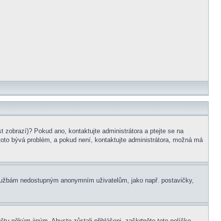
t zobrazí)? Pokud ano, kontaktujte administrátora a ptejte se na
e toto bývá problém, a pokud není, kontaktujte administrátora, možná má
m službám nedostupným anonymním uživatelům, jako např. postavičky,
čtu někým jiným. Abyste zůstali přihlášeni, zaškrtněte toto políčko,