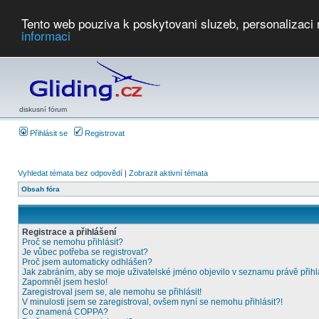
Tento web pouziva k poskytovani sluzeb, personalizaci
informaci
Počasí
Soutěže
2026:
AZ Cup
Podbrdsky pohar
JPJ
WGC
PMCR
FL
PreWWGC
Saf
diskusní fórum
Přihlásit se
Registrovat
Vyhledat témata bez odpovědí
|
Zobrazit aktivní témata
Obsah fóra
Registrace a přihlášení
Proč se nemohu přihlásit?
Je vůbec potřeba se registrovat?
Proč jsem automaticky odhlášen?
Jak zabráním, aby se moje uživatelské jméno objevilo v seznamu právě přih
Zapomněl jsem heslo!
Zaregistroval jsem se, ale nemohu se přihlásit!
V minulosti jsem se zaregistroval, ovšem nyní se nemohu přihlásit?!
Co znamená COPPA?