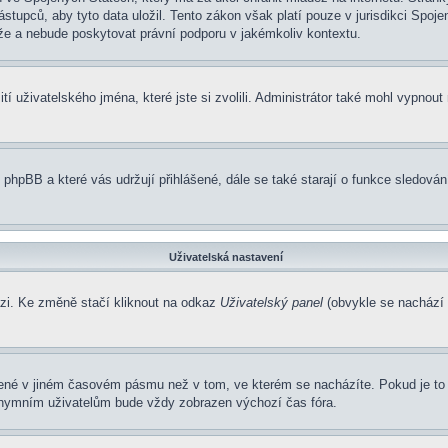
pců, aby tyto data uložil. Tento zákon však platí pouze v jurisdikci Spojených
 a nebude poskytovat právní podporu v jakémkoliv kontextu.
í uživatelského jména, které jste si zvolili. Administrátor také mohl vypnout
 phpBB a které vás udržují přihlášené, dále se také starají o funkce sledová
Uživatelská nastavení
ázi. Ke změně stačí kliknout na odkaz
Uživatelský panel
(obvykle se nachází 
zené v jiném časovém pásmu než v tom, ve kterém se nacházíte. Pokud je to 
nonymním uživatelům bude vždy zobrazen výchozí čas fóra.