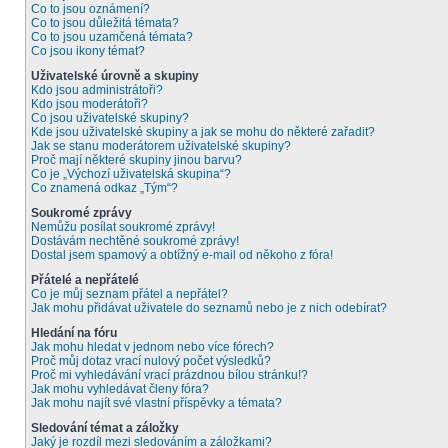
Co to jsou oznámení?
Co to jsou důležitá témata?
Co to jsou uzamčená témata?
Co jsou ikony témat?
Uživatelské úrovně a skupiny
Kdo jsou administrátoři?
Kdo jsou moderátoři?
Co jsou uživatelské skupiny?
Kde jsou uživatelské skupiny a jak se mohu do některé zařadit?
Jak se stanu moderátorem uživatelské skupiny?
Proč mají některé skupiny jinou barvu?
Co je „Výchozí uživatelská skupina“?
Co znamená odkaz „Tým“?
Soukromé zprávy
Nemůžu posílat soukromé zprávy!
Dostávám nechtěné soukromé zprávy!
Dostal jsem spamový a obtížný e-mail od někoho z fóra!
Přátelé a nepřátelé
Co je můj seznam přátel a nepřátel?
Jak mohu přidávat uživatele do seznamů nebo je z nich odebírat?
Hledání na fóru
Jak mohu hledat v jednom nebo více fórech?
Proč můj dotaz vrací nulový počet výsledků?
Proč mi vyhledávání vrací prázdnou bílou stránku!?
Jak mohu vyhledávat členy fóra?
Jak mohu najít své vlastní příspěvky a témata?
Sledování témat a záložky
Jaký je rozdíl mezi sledováním a záložkami?