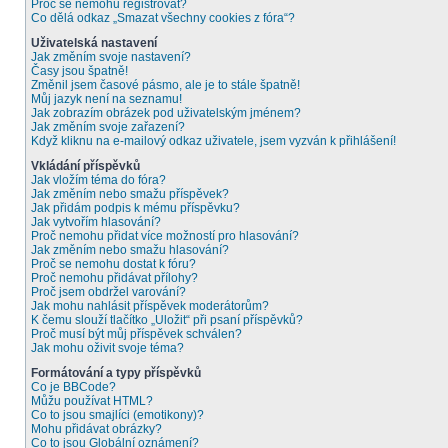
Proč se nemohu registrovat?
Co dělá odkaz „Smazat všechny cookies z fóra“?
Uživatelská nastavení
Jak změním svoje nastavení?
Časy jsou špatně!
Změnil jsem časové pásmo, ale je to stále špatně!
Můj jazyk není na seznamu!
Jak zobrazím obrázek pod uživatelským jménem?
Jak změním svoje zařazení?
Když kliknu na e-mailový odkaz uživatele, jsem vyzván k přihlášení!
Vkládání příspěvků
Jak vložím téma do fóra?
Jak změním nebo smažu příspěvek?
Jak přidám podpis k mému příspěvku?
Jak vytvořím hlasování?
Proč nemohu přidat více možností pro hlasování?
Jak změním nebo smažu hlasování?
Proč se nemohu dostat k fóru?
Proč nemohu přidávat přílohy?
Proč jsem obdržel varování?
Jak mohu nahlásit příspěvek moderátorům?
K čemu slouží tlačítko „Uložit“ při psaní příspěvků?
Proč musí být můj příspěvek schválen?
Jak mohu oživit svoje téma?
Formátování a typy příspěvků
Co je BBCode?
Můžu používat HTML?
Co to jsou smajlíci (emotikony)?
Mohu přidávat obrázky?
Co to jsou Globální oznámení?