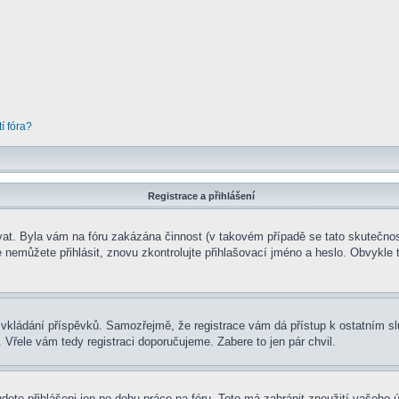
í fóra?
Registrace a přihlášení
rovat. Byla vám na fóru zakázána činnost (v takovém případě se tato skutečnos
 se nemůžete přihlásit, znovu zkontrolujte přihlašovací jméno a heslo. Obvykl
t ke vkládání příspěvků. Samozřejmě, že registrace vám dá přístup k ostatní
 Vřele vám tedy registraci doporučujeme. Zabere to jen pár chvil.
udete přihlášeni jen po dobu práce na fóru. Toto má zabránit zneužití vašeho ú