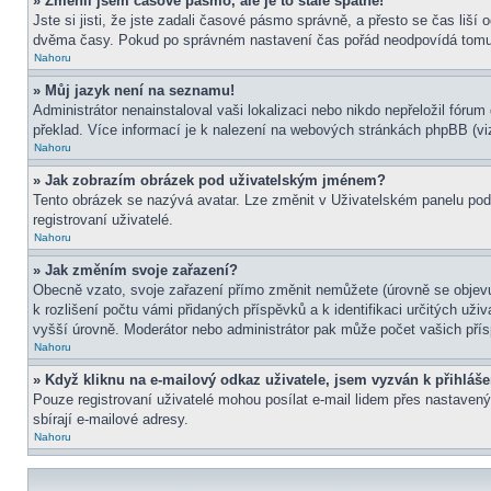
» Změnil jsem časové pásmo, ale je to stále špatně!
Jste si jisti, že jste zadali časové pásmo správně, a přesto se čas liš
dvěma časy. Pokud po správném nastavení čas pořád neodpovídá tomu 
Nahoru
» Můj jazyk není na seznamu!
Administrátor nenainstaloval vaši lokalizaci nebo nikdo nepřeložil fór
překlad. Více informací je k nalezení na webových stránkách phpBB (viz
Nahoru
» Jak zobrazím obrázek pod uživatelským jménem?
Tento obrázek se nazývá avatar. Lze změnit v Uživatelském panelu pod 
registrovaní uživatelé.
Nahoru
» Jak změním svoje zařazení?
Obecně vzato, svoje zařazení přímo změnit nemůžete (úrovně se objevu
k rozlišení počtu vámi přidaných příspěvků a k identifikaci určitých už
vyšší úrovně. Moderátor nebo administrátor pak může počet vašich přís
Nahoru
» Když kliknu na e-mailový odkaz uživatele, jsem vyzván k přihláše
Pouze registrovaní uživatelé mohou posílat e-mail lidem přes nastavený
sbírají e-mailové adresy.
Nahoru