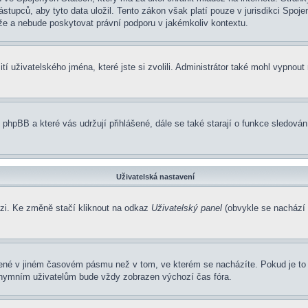
pců, aby tyto data uložil. Tento zákon však platí pouze v jurisdikci Spojených
 a nebude poskytovat právní podporu v jakémkoliv kontextu.
í uživatelského jména, které jste si zvolili. Administrátor také mohl vypnout
 phpBB a které vás udržují přihlášené, dále se také starají o funkce sledová
Uživatelská nastavení
ázi. Ke změně stačí kliknout na odkaz
Uživatelský panel
(obvykle se nachází 
zené v jiném časovém pásmu než v tom, ve kterém se nacházíte. Pokud je to 
nonymním uživatelům bude vždy zobrazen výchozí čas fóra.