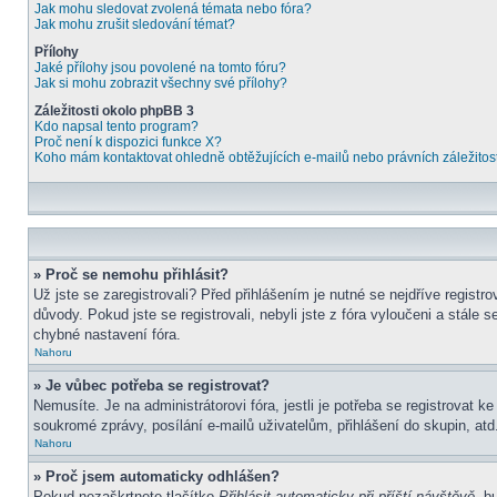
Jak mohu sledovat zvolená témata nebo fóra?
Jak mohu zrušit sledování témat?
Přílohy
Jaké přílohy jsou povolené na tomto fóru?
Jak si mohu zobrazit všechny své přílohy?
Záležitosti okolo phpBB 3
Kdo napsal tento program?
Proč není k dispozici funkce X?
Koho mám kontaktovat ohledně obtěžujících e-mailů nebo právních záležitost
» Proč se nemohu přihlásit?
Už jste se zaregistrovali? Před přihlášením je nutné se nejdříve regist
důvody. Pokud jste se registrovali, nebyli jste z fóra vyloučeni a stále
chybné nastavení fóra.
Nahoru
» Je vůbec potřeba se registrovat?
Nemusíte. Je na administrátorovi fóra, jestli je potřeba se registrova
soukromé zprávy, posílání e-mailů uživatelům, přihlášení do skupin, atd.
Nahoru
» Proč jsem automaticky odhlášen?
Pokud nezaškrtnete tlačítko
Přihlásit automaticky při příští návštěvě
, b