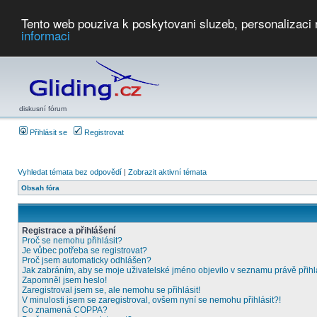
Tento web pouziva k poskytovani sluzeb, personalizaci
informaci
Počasí
Soutěže
2026:
AZ Cup
Podbrdsky pohar
JPJ
WGC
PMCR
FL
PreWWGC
Saf
diskusní fórum
Přihlásit se
Registrovat
Vyhledat témata bez odpovědí
|
Zobrazit aktivní témata
Obsah fóra
Registrace a přihlášení
Proč se nemohu přihlásit?
Je vůbec potřeba se registrovat?
Proč jsem automaticky odhlášen?
Jak zabráním, aby se moje uživatelské jméno objevilo v seznamu právě přih
Zapomněl jsem heslo!
Zaregistroval jsem se, ale nemohu se přihlásit!
V minulosti jsem se zaregistroval, ovšem nyní se nemohu přihlásit?!
Co znamená COPPA?