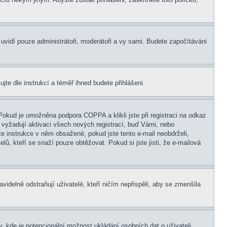
s uvidí pouze administrátoři, moderátoři a vy sami. Budete započítáváni
ujte dle instrukcí a téměř ihned budete přihlášeni.
Pokud je umožněna podpora COPPA a klikli jste při registraci na odkaz
 vyžadují aktivaci všech nových registrací, buď Vámi, nebo
jte instrukce v něm obsažené, pokud jste tento e-mail neobdrželi,
elů, kteří se snaží pouze obtěžovat. Pokud si jste jisti, že e-mailová
idelně odstraňují uživatelé, kteří ničím nepřispěli, aby se zmenšila
, kde je potencionální možnost ukládání osobních dat o uživateli,