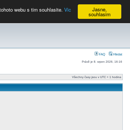
Jasne,
tohoto webu s tim souhlasite.
Vic
souhlasim
Kalendář
FAQ
Hledat
Právě je 8. srpen 2026, 16:16
Všechny časy jsou v UTC + 1 hodina