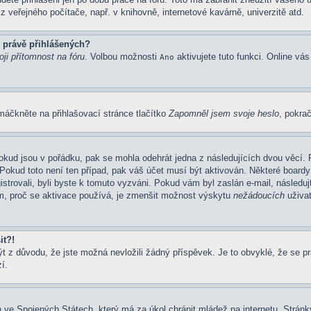
 veřejného počítače, např. v knihovně, internetové kavárně, univerzitě atd.
 právě přihlášených?
ji přítomnost na fóru
. Volbou možnosti
aktivujete tuto funkci. Online vá
Ano
máčkněte na přihlašovací stránce tlačítko
Zapomněl jsem svoje heslo
, pokrač
okud jsou v pořádku, pak se mohla odehrát jedna z následujících dvou věcí. 
Pokud toto není ten případ, pak váš účet musí být aktivován. Některé boardy
gistrovali, byli byste k tomuto vyzváni. Pokud vám byl zaslán e-mail, následu
em, proč se aktivace používá, je zmenšit možnost výskytu
nežádoucích
uživat
it?!
z důvodu, že jste možná nevložili žádný příspěvek. Je to obvyklé, že se prav
í.
 ve Spojených Státech, který má za úkol chránit mládež na internetu. Stránky