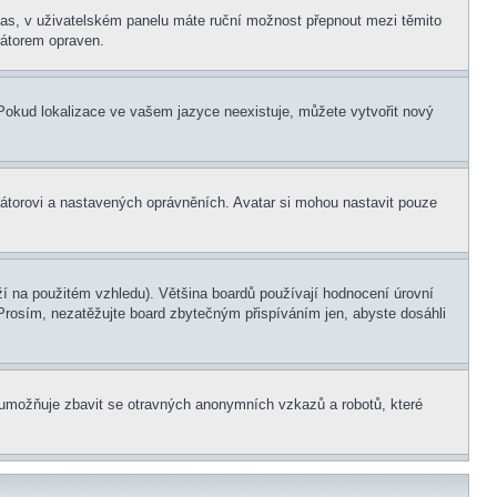
í čas, v uživatelském panelu máte ruční možnost přepnout mezi těmito
átorem opraven.
. Pokud lokalizace ve vašem jazyce neexistuje, můžete vytvořit nový
rátorovi a nastavených oprávněních. Avatar si mohou nastavit pouze
í na použitém vzhledu). Většina boardů používají hodnocení úrovní
. Prosím, nezatěžujte board zbytečným přispíváním jen, abyste dosáhli
ní umožňuje zbavit se otravných anonymních vzkazů a robotů, které