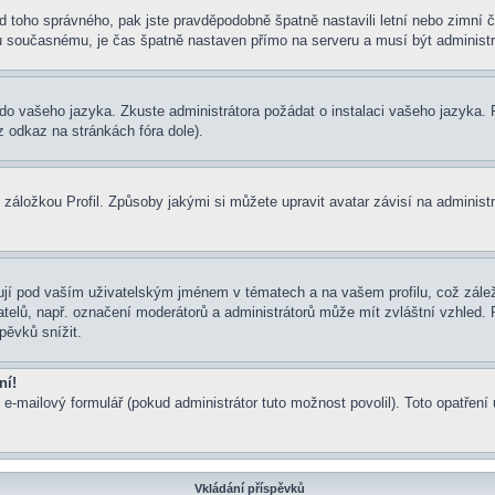
í od toho správného, pak jste pravděpodobně špatně nastavili letní nebo zimn
současnému, je čas špatně nastaven přímo na serveru a musí být administr
um do vašeho jazyka. Zkuste administrátora požádat o instalaci vašeho jazyka
 odkaz na stránkách fóra dole).
záložkou Profil. Způsoby jakými si můžete upravit avatar závisí na administ
jí pod vaším uživatelským jménem v tématech a na vašem profilu, což zálež
ivatelů, např. označení moderátorů a administrátorů může mít zvláštní vzhled
pěvků snížit.
ní!
 e-mailový formulář (pokud administrátor tuto možnost povolil). Toto opatře
Vkládání příspěvků