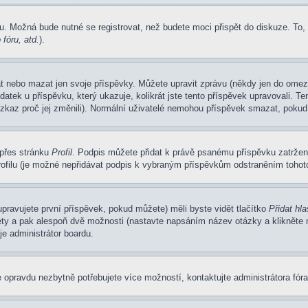
u. Možná bude nutné se registrovat, než budete moci přispět do diskuze. To,
fóru, atd.
).
at nebo mazat jen svoje příspěvky. Můžete upravit zprávu (někdy jen do omez
atek u příspěvku, který ukazuje, kolikrát jste tento příspěvek upravovali. 
 vzkaz proč jej změnili). Normální uživatelé nemohou příspěvek smazat, pokud
 přes stránku
Profil
. Podpis můžete přidat k právě psanému příspěvku zatrže
ofilu (je možné nepřidávat podpis k vybraným příspěvkům odstraněním tohoto
pravujete první příspěvek, pokud můžete) měli byste vidět tlačítko
Přidat hl
ety a pak alespoň dvě možnosti (nastavte napsáním název otázky a klikněte
e administrátor boardu.
 opravdu nezbytně potřebujete více možností, kontaktujte administrátora fóra