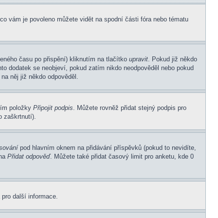
 co vám je povoleno můžete vidět na spodní části fóra nebo tématu
eného času po přispění) kliknutím na tlačítko
upravit
. Pokud již někdo
Tento dodatek se neobjeví, pokud zatím nikdo neodpověděl nebo pokud
 na něj již někdo odpověděl.
ním položky
Připojit podpis
. Můžete rovněž přidat stejný podpis pro
 zaškrtnutí).
asování
pod hlavním oknem na přidávání příspěvků (pokud to nevidíte,
 na
Přidat odpověď
. Můžete také přidat časový limit pro anketu, kde 0
 pro další informace.