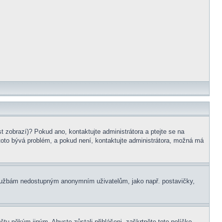
t zobrazí)? Pokud ano, kontaktujte administrátora a ptejte se na
e toto bývá problém, a pokud není, kontaktujte administrátora, možná má
m službám nedostupným anonymním uživatelům, jako např. postavičky,
čtu někým jiným. Abyste zůstali přihlášeni, zaškrtněte toto políčko,