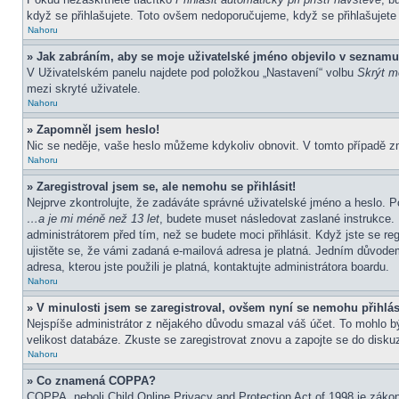
když se přihlašujete. Toto ovšem nedoporučujeme, když se přihlašujete z
Nahoru
» Jak zabráním, aby se moje uživatelské jméno objevilo v seznamu
V Uživatelském panelu najdete pod položkou „Nastavení“ volbu
Skrýt mo
mezi skryté uživatele.
Nahoru
» Zapomněl jsem heslo!
Nic se neděje, vaše heslo můžeme kdykoliv obnovit. V tomto případě z
Nahoru
» Zaregistroval jsem se, ale nemohu se přihlásit!
Nejprve zkontrolujte, že zadáváte správné uživatelské jméno a heslo. P
…a je mi méně než 13 let
, budete muset následovat zaslané instrukce. 
administrátorem před tím, než se budete moci přihlásit. Když jste se re
ujistěte se, že vámi zadaná e-mailová adresa je platná. Jedním důvod
adresa, kterou jste použili je platná, kontaktujte administrátora boardu.
Nahoru
» V minulosti jsem se zaregistroval, ovšem nyní se nemohu přihlás
Nejspíše administrátor z nějakého důvodu smazal váš účet. To mohlo být 
velikost databáze. Zkuste se zaregistrovat znovu a zapojte se do diskuz
Nahoru
» Co znamená COPPA?
COPPA, neboli Child Online Privacy and Protection Act of 1998 je zákon