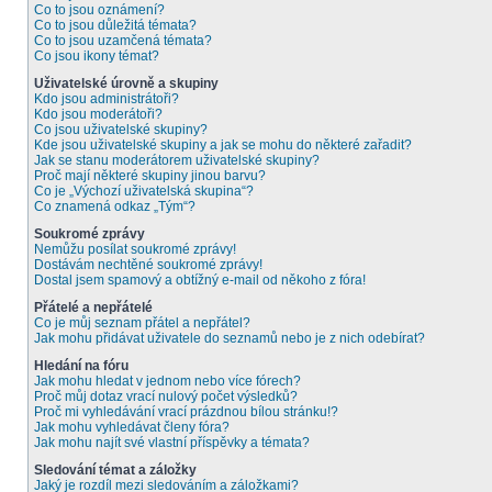
Co to jsou oznámení?
Co to jsou důležitá témata?
Co to jsou uzamčená témata?
Co jsou ikony témat?
Uživatelské úrovně a skupiny
Kdo jsou administrátoři?
Kdo jsou moderátoři?
Co jsou uživatelské skupiny?
Kde jsou uživatelské skupiny a jak se mohu do některé zařadit?
Jak se stanu moderátorem uživatelské skupiny?
Proč mají některé skupiny jinou barvu?
Co je „Výchozí uživatelská skupina“?
Co znamená odkaz „Tým“?
Soukromé zprávy
Nemůžu posílat soukromé zprávy!
Dostávám nechtěné soukromé zprávy!
Dostal jsem spamový a obtížný e-mail od někoho z fóra!
Přátelé a nepřátelé
Co je můj seznam přátel a nepřátel?
Jak mohu přidávat uživatele do seznamů nebo je z nich odebírat?
Hledání na fóru
Jak mohu hledat v jednom nebo více fórech?
Proč můj dotaz vrací nulový počet výsledků?
Proč mi vyhledávání vrací prázdnou bílou stránku!?
Jak mohu vyhledávat členy fóra?
Jak mohu najít své vlastní příspěvky a témata?
Sledování témat a záložky
Jaký je rozdíl mezi sledováním a záložkami?