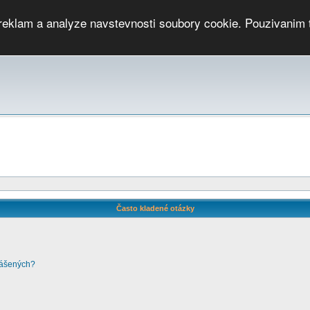
 reklam a analyze navstevnosti soubory cookie. Pouzivanim 
ari
PMCRj
TCup
EGC
DGC
PPV
RP
JWGC
RP
HOP
GGP
CPS On-line
archiv »
SK
Často kladené otázky
lášených?