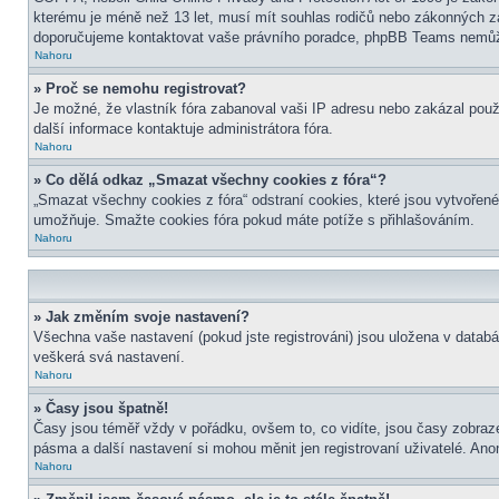
kterému je méně než 13 let, musí mít souhlas rodičů nebo zákonných zástu
doporučujeme kontaktovat vaše právního poradce, phpBB Teams nemůže
Nahoru
» Proč se nemohu registrovat?
Je možné, že vlastník fóra zabanoval vaši IP adresu nebo zakázal použit
další informace kontaktuje administrátora fóra.
Nahoru
» Co dělá odkaz „Smazat všechny cookies z fóra“?
„Smazat všechny cookies z fóra“ odstraní cookies, které jsou vytvořené
umožňuje. Smažte cookies fóra pokud máte potíže s přihlašováním.
Nahoru
» Jak změním svoje nastavení?
Všechna vaše nastavení (pokud jste registrováni) jsou uložena v datab
veškerá svá nastavení.
Nahoru
» Časy jsou špatně!
Časy jsou téměř vždy v pořádku, ovšem to, co vidíte, jsou časy zobra
pásma a další nastavení si mohou měnit jen registrovaní uživatelé. A
Nahoru