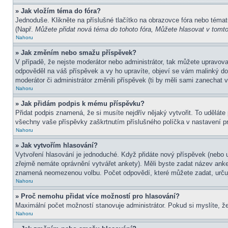
» Jak vložím téma do fóra?
Jednoduše. Klikněte na příslušné tlačítko na obrazovce fóra nebo témat
(Např.
Můžete přidat nová téma do tohoto fóra, Můžete hlasovat v tomto 
Nahoru
» Jak změním nebo smažu příspěvek?
V případě, že nejste moderátor nebo administrátor, tak můžete upravov
odpověděl na váš příspěvek a vy ho upravíte, objeví se vám malinký dod
moderátor či administrátor změnili příspěvek (ti by měli sami zanechat
Nahoru
» Jak přidám podpis k mému příspěvku?
Přidat podpis znamená, že si musíte nejdřív nějaký vytvořit. To uděláte
všechny vaše příspěvky zaškrtnutím příslušného políčka v nastavení pr
Nahoru
» Jak vytvořím hlasování?
Vytvoření hlasování je jednoduché. Když přidáte nový příspěvek (nebo u
zřejmě nemáte oprávnění vytvářet ankety). Měli byste zadat název ank
znamená neomezenou volbu. Počet odpovědí, které můžete zadat, určuj
Nahoru
» Proč nemohu přidat více možností pro hlasování?
Maximální počet možností stanovuje administrátor. Pokud si myslíte, že
Nahoru