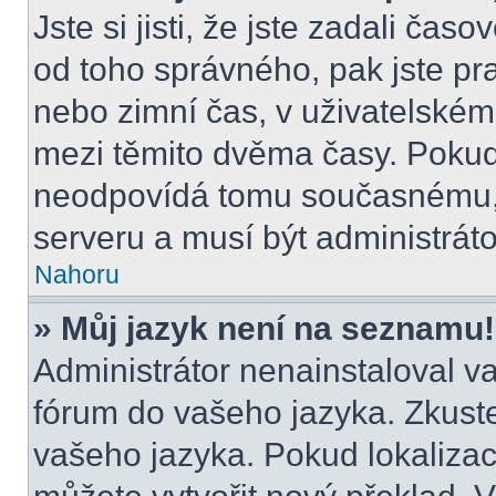
Jste si jisti, že jste zadali čas
od toho správného, pak jste pr
nebo zimní čas, v uživatelské
mezi těmito dvěma časy. Poku
neodpovídá tomu současnému, 
serveru a musí být administrát
Nahoru
» Můj jazyk není na seznamu!
Administrátor nenainstaloval va
fórum do vašeho jazyka. Zkuste
vašeho jazyka. Pokud lokalizac