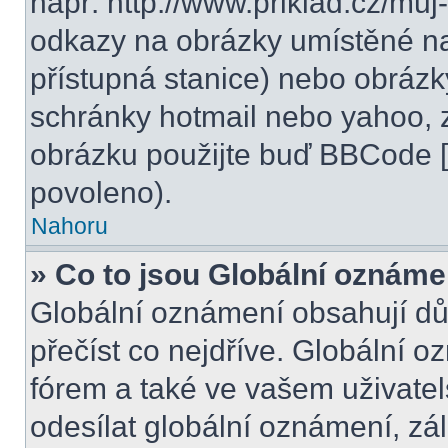
např. http://www.priklad.cz/mu
odkazy na obrázky umístěné na
přístupná stanice) nebo obrázk
schránky hotmail nebo yahoo, 
obrázku použijte buď BBCode [i
povoleno).
Nahoru
» Co to jsou Globální oznáme
Globální oznámení obsahují důle
přečíst co nejdříve. Globální 
fórem a také ve vašem uživatel
odesílat globální oznámení, zá