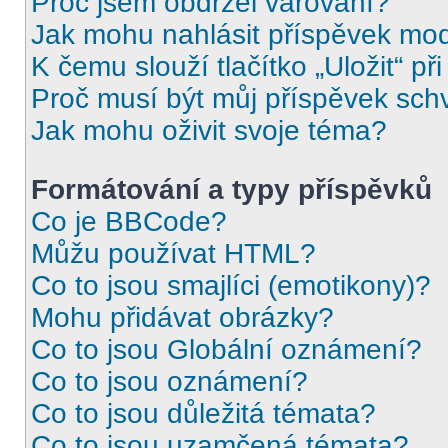
Proč jsem obdržel varování?
Jak mohu nahlásit příspěvek mo
K čemu slouží tlačítko „Uložit“ př
Proč musí být můj příspěvek sch
Jak mohu oživit svoje téma?
Formátování a typy příspěvků
Co je BBCode?
Můžu používat HTML?
Co to jsou smajlíci (emotikony)?
Mohu přidávat obrázky?
Co to jsou Globální oznámení?
Co to jsou oznámení?
Co to jsou důležitá témata?
Co to jsou uzamčená témata?