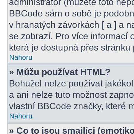
administrátor (můžete toto nepo
BBCode sám o sobě je podobný
v hranatých závorkách [ a ] a na
se zobrazí. Pro více informací
která je dostupná přes stránku 
Nahoru
» Můžu používat HTML?
Bohužel nelze používat jakéko
a ani nelze tuto možnost zapno
vlastní BBCode značky, které
Nahoru
» Co to jsou smajlíci (emotik