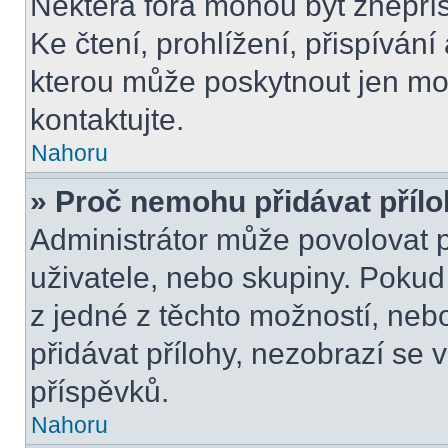
Některá fóra mohou být znepří
Ke čtení, prohlížení, přispívání 
kterou může poskytnout jen mod
kontaktujte.
Nahoru
» Proč nemohu přidávat příl
Administrátor může povolovat př
uživatele, nebo skupiny. Poku
z jedné z těchto možností, neb
přidávat přílohy, nezobrazí se 
příspěvků.
Nahoru