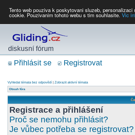
Tento web pouziva k poskytovani sluzeb, personalizaci
cookie. Pouzivanim tohoto webu s tim souhlasite.
Vic i
Počasí
Soutěže
2026:
AZ Cup
Podbrdsky pohar
JPJ
WGC
PMCR
FL
PreWWGC
Saf
diskusní fórum
Přihlásit se
Registrovat
Vyhledat témata bez odpovědí
|
Zobrazit aktivní témata
Obsah fóra
Ča
Registrace a přihlášení
Proč se nemohu přihlásit?
Je vůbec potřeba se registrovat?