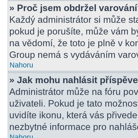
» Proč jsem obdržel varován
Každý administrátor si může sta
pokud je porušíte, může vám bý
na vědomí, že toto je plně v k
Group nemá s vydáváním varov
Nahoru
» Jak mohu nahlásit příspě
Administrátor může na fóru pov
uživateli. Pokud je tato možno
uvidíte ikonu, která vás přived
nezbytné informace pro nahláš
Nahoru