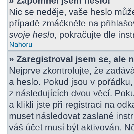
» Zapomněl jsem heslo!
Nic se neděje, vaše heslo můž
případě zmáčkněte na přihlašov
svoje heslo
, pokračujte dle ins
Nahoru
» Zaregistroval jsem se, ale 
Nejprve zkontrolujte, že zadáv
a heslo. Pokud jsou v pořádku
z následujících dvou věcí. P
a klikli jste při registraci na od
muset následovat zaslané instr
váš účet musí být aktivován. N