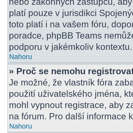
nebo zákonných zástupců, aby t
platí pouze v jurisdikci Spojenýc
toto platí i na vašem fóru, do
poradce, phpBB Teams nemůže
podporu v jakémkoliv kontextu.
Nahoru
» Proč se nemohu registrova
Je možné, že vlastník fóra zab
použití uživatelského jména, kter
mohl vypnout registrace, aby z
na fórum. Pro další informace k
Nahoru