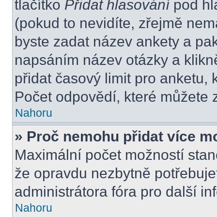
tlačítko
Přidat hlasování
pod hl
(pokud to nevidíte, zřejmě nem
byste zadat název ankety a pa
napsáním název otázky a klikn
přidat časový limit pro anket
Počet odpovědí, které můžete z
Nahoru
» Proč nemohu přidat více m
Maximální počet možností stano
že opravdu nezbytně potřebujet
administrátora fóra pro další i
Nahoru