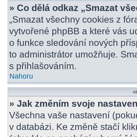
» Co dělá odkaz „Smazat vše
„Smazat všechny cookies z fóra
vytvořené phpBB a které vás udr
o funkce sledování nových pří
to administrátor umožňuje. Sm
s přihlašováním.
Nahoru
Už
» Jak změním svoje nastaven
Všechna vaše nastavení (pokud 
v databázi. Ke změně stačí kli