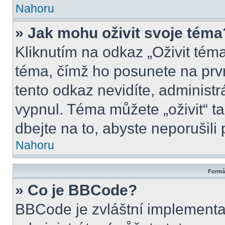
Nahoru
» Jak mohu oživit svoje téma
Kliknutím na odkaz „Oživit téma
téma, čímž ho posunete na prv
tento odkaz nevidíte, administ
vypnul. Téma můžete „oživit“ t
dbejte na to, abyste neporušili 
Nahoru
Formát
» Co je BBCode?
BBCode je zvláštní implementa