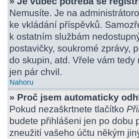
» Je vůbec potřeba se regist
Nemusíte. Je na administrátorovi
ke vkládání příspěvků. Samozře
k ostatním službám nedostupn
postavičky, soukromé zprávy, po
do skupin, atd. Vřele vám tedy
jen pár chvil.
Nahoru
» Proč jsem automaticky odh
Pokud nezaškrtnete tlačítko
Při
budete přihlášeni jen po dobu 
zneužití vašeho účtu někým jiný