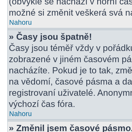
(obvykle se nachází v horní čás
možné si změnit veškerá svá n
Nahoru
» Časy jsou špatně!
Časy jsou téměř vždy v pořádku
zobrazené v jiném časovém pá
nacházíte. Pokud je to tak, změ
na vědomí, časové pásma a dal
registrovaní uživatelé. Anony
výchozí čas fóra.
Nahoru
» Změnil jsem časové pásmo, a