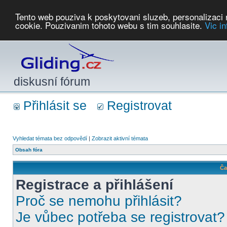
Tento web pouziva k poskytovani sluzeb, personalizaci
cookie. Pouzivanim tohoto webu s tim souhlasite.
Vic i
Počasí
Soutěže
2026:
AZ Cup
Podbrdsky pohar
JPJ
WGC
PMCR
FL
PreWWGC
Saf
diskusní fórum
Přihlásit se
Registrovat
Vyhledat témata bez odpovědí
|
Zobrazit aktivní témata
Obsah fóra
Ča
Registrace a přihlášení
Proč se nemohu přihlásit?
Je vůbec potřeba se registrovat?