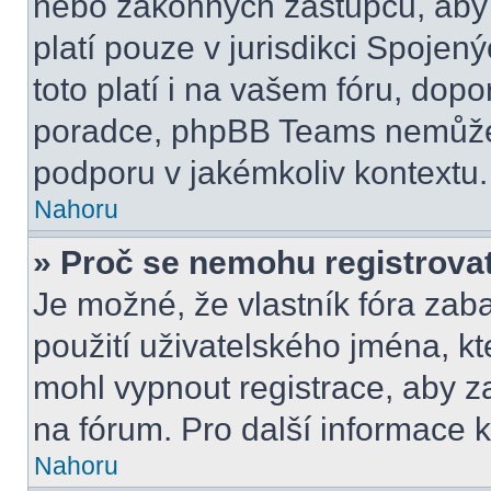
nebo zákonných zástupců, aby t
platí pouze v jurisdikci Spojenýc
toto platí i na vašem fóru, do
poradce, phpBB Teams nemůže
podporu v jakémkoliv kontextu.
Nahoru
» Proč se nemohu registrova
Je možné, že vlastník fóra zab
použití uživatelského jména, kter
mohl vypnout registrace, aby z
na fórum. Pro další informace k
Nahoru