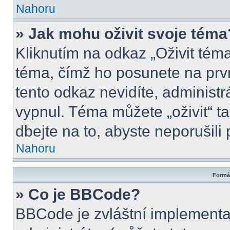
Nahoru
» Jak mohu oživit svoje téma
Kliknutím na odkaz „Oživit téma
téma, čímž ho posunete na prv
tento odkaz nevidíte, administ
vypnul. Téma můžete „oživit“ t
dbejte na to, abyste neporušili 
Nahoru
Formát
» Co je BBCode?
BBCode je zvláštní implementa