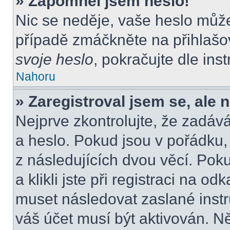
» Zapomněl jsem heslo!
Nic se neděje, vaše heslo můž
případě zmáčkněte na přihlašov
svoje heslo
, pokračujte dle ins
Nahoru
» Zaregistroval jsem se, ale 
Nejprve zkontrolujte, že zadáv
a heslo. Pokud jsou v pořádku
z následujících dvou věcí. P
a klikli jste při registraci na od
muset následovat zaslané instr
váš účet musí být aktivován. N