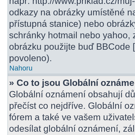
např. http://www.priklad.cz/mu
odkazy na obrázky umístěné na
přístupná stanice) nebo obrázk
schránky hotmail nebo yahoo, 
obrázku použijte buď BBCode [i
povoleno).
Nahoru
» Co to jsou Globální oznáme
Globální oznámení obsahují důle
přečíst co nejdříve. Globální 
fórem a také ve vašem uživatel
odesílat globální oznámení, zá