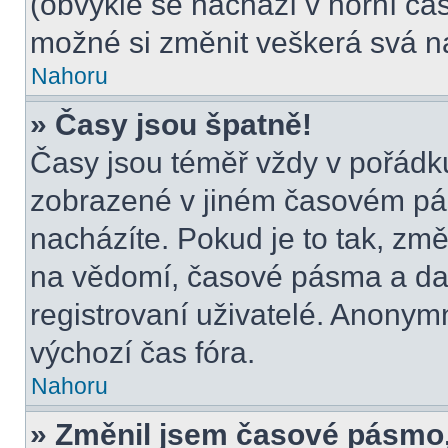
(obvykle se nachází v horní čás
možné si změnit veškerá svá n
Nahoru
» Časy jsou špatně!
Časy jsou téměř vždy v pořádku
zobrazené v jiném časovém pá
nacházíte. Pokud je to tak, změ
na vědomí, časové pásma a dal
registrovaní uživatelé. Anony
výchozí čas fóra.
Nahoru
» Změnil jsem časové pásmo, a