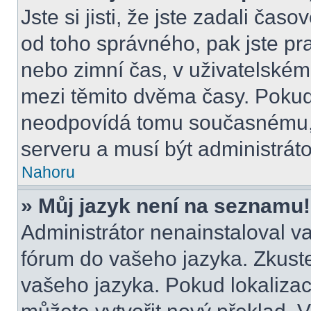
Jste si jisti, že jste zadali čas
od toho správného, pak jste pr
nebo zimní čas, v uživatelské
mezi těmito dvěma časy. Poku
neodpovídá tomu současnému, 
serveru a musí být administrát
Nahoru
» Můj jazyk není na seznamu!
Administrátor nenainstaloval va
fórum do vašeho jazyka. Zkuste
vašeho jazyka. Pokud lokalizac