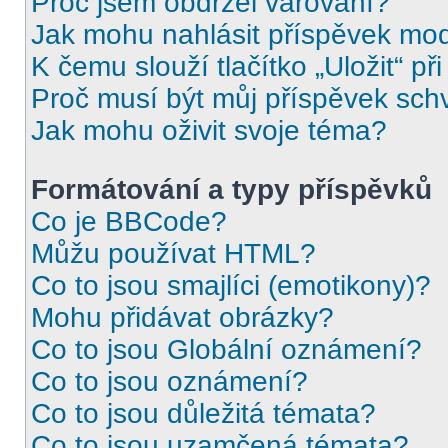
Proč jsem obdržel varování?
Jak mohu nahlásit příspěvek mo
K čemu slouží tlačítko „Uložit“ př
Proč musí být můj příspěvek sch
Jak mohu oživit svoje téma?
Formátování a typy příspěvků
Co je BBCode?
Můžu používat HTML?
Co to jsou smajlíci (emotikony)?
Mohu přidávat obrázky?
Co to jsou Globální oznámení?
Co to jsou oznámení?
Co to jsou důležitá témata?
Co to jsou uzamčená témata?