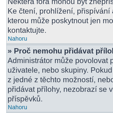
Některá fóra mohou být znepří
Ke čtení, prohlížení, přispívání 
kterou může poskytnout jen mod
kontaktujte.
Nahoru
» Proč nemohu přidávat příl
Administrátor může povolovat př
uživatele, nebo skupiny. Poku
z jedné z těchto možností, neb
přidávat přílohy, nezobrazí se 
příspěvků.
Nahoru