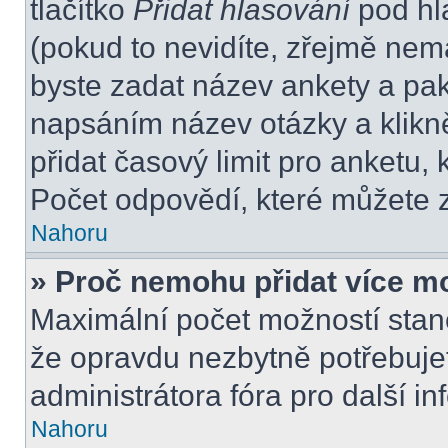
tlačítko
Přidat hlasování
pod hl
(pokud to nevidíte, zřejmě nem
byste zadat název ankety a pa
napsáním název otázky a klikn
přidat časový limit pro anket
Počet odpovědí, které můžete z
Nahoru
» Proč nemohu přidat více m
Maximální počet možností stano
že opravdu nezbytně potřebujet
administrátora fóra pro další i
Nahoru