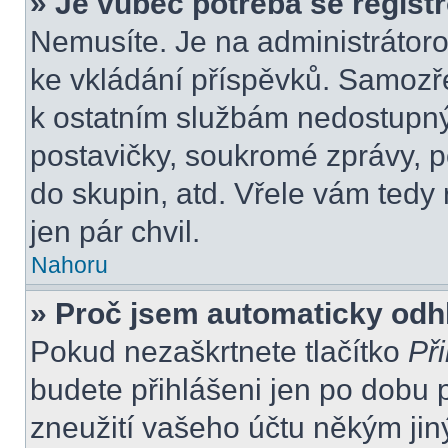
» Je vůbec potřeba se regist
Nemusíte. Je na administrátorovi
ke vkládání příspěvků. Samozře
k ostatním službám nedostupn
postavičky, soukromé zprávy, po
do skupin, atd. Vřele vám tedy
jen pár chvil.
Nahoru
» Proč jsem automaticky odh
Pokud nezaškrtnete tlačítko
Při
budete přihlášeni jen po dobu 
zneužití vašeho účtu někým jiný