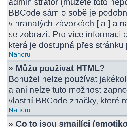
administrátor (můžete toto nepo
BBCode sám o sobě je podobný
v hranatých závorkách [ a ] a na
se zobrazí. Pro více informací
která je dostupná přes stránku 
Nahoru
» Můžu používat HTML?
Bohužel nelze používat jakéko
a ani nelze tuto možnost zapno
vlastní BBCode značky, které
Nahoru
» Co to jsou smajlíci (emotik