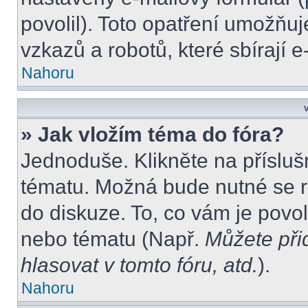
povolil). Toto opatření umožňu
vzkazů a robotů, které sbírají 
Nahoru
V
» Jak vložím téma do fóra?
Jednoduše. Klikněte na přísluš
tématu. Možná bude nutné se re
do diskuze. To, co vám je povo
nebo tématu (Např.
Můžete při
hlasovat v tomto fóru, atd.
).
Nahoru