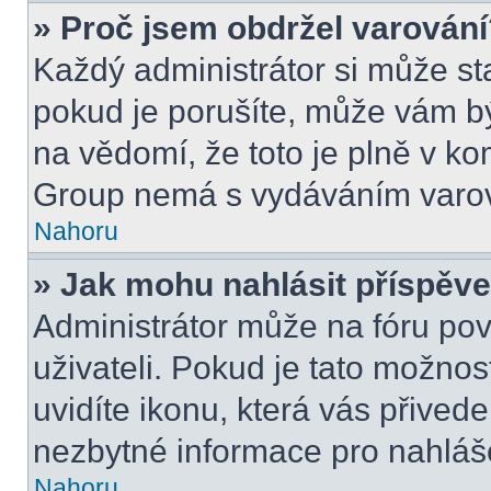
» Proč jsem obdržel varován
Každý administrátor si může sta
pokud je porušíte, může vám bý
na vědomí, že toto je plně v k
Group nemá s vydáváním varov
Nahoru
» Jak mohu nahlásit příspě
Administrátor může na fóru pov
uživateli. Pokud je tato možno
uvidíte ikonu, která vás přived
nezbytné informace pro nahláš
Nahoru