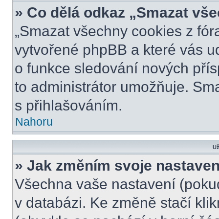
» Co dělá odkaz „Smazat vše
„Smazat všechny cookies z fóra
vytvořené phpBB a které vás udr
o funkce sledování nových pří
to administrátor umožňuje. Sm
s přihlašováním.
Nahoru
Už
» Jak změním svoje nastaven
Všechna vaše nastavení (pokud 
v databázi. Ke změně stačí kli